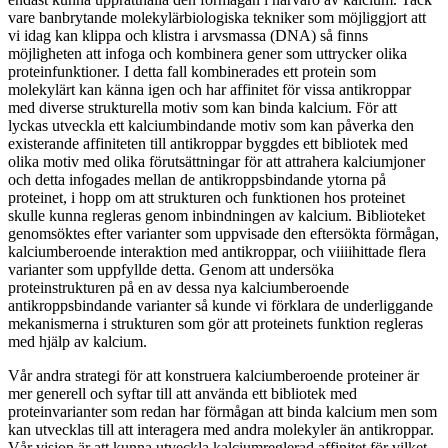
vare banbrytande molekylärbiologiska tekniker som möjliggjort att
vi idag kan klippa och klistra i arvsmassa (DNA) så finns
möjligheten att infoga och kombinera gener som uttrycker olika
proteinfunktioner. I detta fall kombinerades ett protein som
molekylärt kan känna igen och har affinitet för vissa antikroppar
med diverse strukturella motiv som kan binda kalcium. För att
lyckas utveckla ett kalciumbindande motiv som kan påverka den
existerande affiniteten till antikroppar byggdes ett bibliotek med
olika motiv med olika förutsättningar för att attrahera kalciumjoner
och detta infogades mellan de antikroppsbindande ytorna på
proteinet, i hopp om att strukturen och funktionen hos proteinet
skulle kunna regleras genom inbindningen av kalcium. Biblioteket
genomsöktes efter varianter som uppvisade den eftersökta förmågan,
kalciumberoende interaktion med antikroppar, och viiiihittade flera
varianter som uppfyllde detta. Genom att undersöka
proteinstrukturen på en av dessa nya kalciumberoende
antikroppsbindande varianter så kunde vi förklara de underliggande
mekanismerna i strukturen som gör att proteinets funktion regleras
med hjälp av kalcium.
Vår andra strategi för att konstruera kalciumberoende proteiner är
mer generell och syftar till att använda ett bibliotek med
proteinvarianter som redan har förmågan att binda kalcium men som
kan utvecklas till att interagera med andra molekyler än antikroppar.
Vår vision är att kunna utveckla kalciumreglerad affinitet för vilket