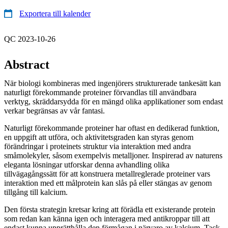
Exportera till kalender
QC 2023-10-26
Abstract
När biologi kombineras med ingenjörers strukturerade tankesätt kan
naturligt förekommande proteiner förvandlas till användbara
verktyg, skräddarsydda för en mängd olika applikationer som endast
verkar begränsas av vår fantasi.
Naturligt förekommande proteiner har oftast en dedikerad funktion,
en uppgift att utföra, och aktivitetsgraden kan styras genom
förändringar i proteinets struktur via interaktion med andra
småmolekyler, såsom exempelvis metalljoner. Inspirerad av naturens
eleganta lösningar utforskar denna avhandling olika
tillvägagångssätt för att konstruera metallreglerade proteiner vars
interaktion med ett målprotein kan slås på eller stängas av genom
tillgång till kalcium.
Den första strategin kretsar kring att förädla ett existerande protein
som redan kan känna igen och interagera med antikroppar till att
endast kunna upprätthålla den förmågan i närvaro av kalcium. Tack