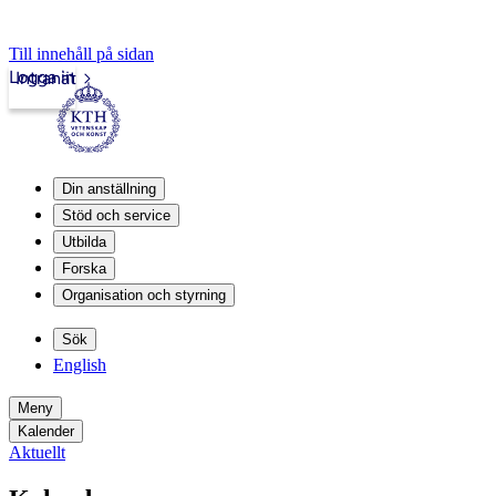
Till innehåll på sidan
Logga in
Intranät
Din anställning
Stöd och service
Utbilda
Forska
Organisation och styrning
Sök
English
Meny
Kalender
Aktuellt