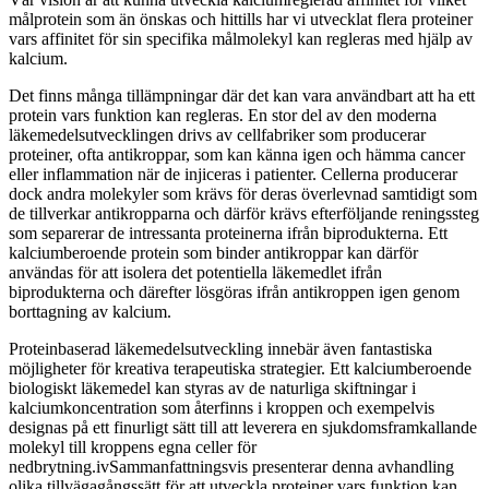
målprotein som än önskas och hittills har vi utvecklat flera proteiner
vars affinitet för sin specifika målmolekyl kan regleras med hjälp av
kalcium.
Det finns många tillämpningar där det kan vara användbart att ha ett
protein vars funktion kan regleras. En stor del av den moderna
läkemedelsutvecklingen drivs av cellfabriker som producerar
proteiner, ofta antikroppar, som kan känna igen och hämma cancer
eller inflammation när de injiceras i patienter. Cellerna producerar
dock andra molekyler som krävs för deras överlevnad samtidigt som
de tillverkar antikropparna och därför krävs efterföljande reningssteg
som separerar de intressanta proteinerna ifrån biprodukterna. Ett
kalciumberoende protein som binder antikroppar kan därför
användas för att isolera det potentiella läkemedlet ifrån
biprodukterna och därefter lösgöras ifrån antikroppen igen genom
borttagning av kalcium.
Proteinbaserad läkemedelsutveckling innebär även fantastiska
möjligheter för kreativa terapeutiska strategier. Ett kalciumberoende
biologiskt läkemedel kan styras av de naturliga skiftningar i
kalciumkoncentration som återfinns i kroppen och exempelvis
designas på ett finurligt sätt till att leverera en sjukdomsframkallande
molekyl till kroppens egna celler för
nedbrytning.ivSammanfattningsvis presenterar denna avhandling
olika tillvägagångssätt för att utveckla proteiner vars funktion kan