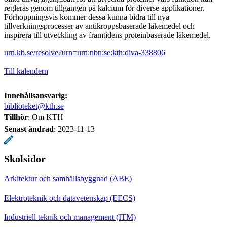
regleras genom tillgången på kalcium för diverse applikationer.
Förhoppningsvis kommer dessa kunna bidra till nya
tillverkningsprocesser av antikroppsbaserade läkemedel och
inspirera till utveckling av framtidens proteinbaserade läkemedel.
urn.kb.se/resolve?urn=urn:nbn:se:kth:diva-338806
Till kalendern
Innehållsansvarig:
biblioteket@kth.se
Tillhör
: Om KTH
Senast ändrad
:
2023-11-13
Skolsidor
Arkitektur och samhällsbyggnad (ABE)
Elektroteknik och datavetenskap (EECS)
Industriell teknik och management (ITM)