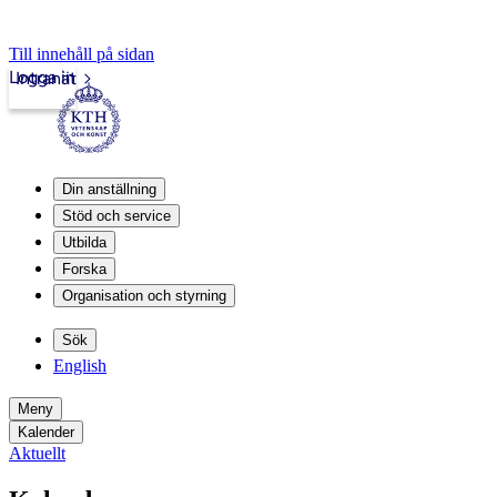
Till innehåll på sidan
Logga in
Intranät
Din anställning
Stöd och service
Utbilda
Forska
Organisation och styrning
Sök
English
Meny
Kalender
Aktuellt