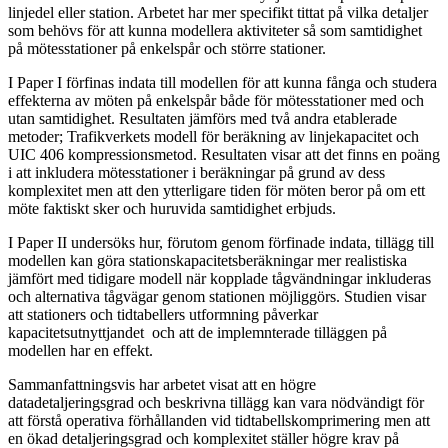
linjedel eller station. Arbetet har mer specifikt tittat på vilka detaljer
som behövs för att kunna modellera aktiviteter så som samtidighet
på mötesstationer på enkelspår och större stationer.
I Paper I förfinas indata till modellen för att kunna fånga och studera
effekterna av möten på enkelspår både för mötesstationer med och
utan samtidighet. Resultaten jämförs med två andra etablerade
metoder; Trafikverkets modell för beräkning av linjekapacitet och
UIC 406 kompressionsmetod. Resultaten visar att det finns en poäng
i att inkludera mötesstationer i beräkningar på grund av dess
komplexitet men att den ytterligare tiden för möten beror på om ett
möte faktiskt sker och huruvida samtidighet erbjuds.
I Paper II undersöks hur, förutom genom förfinade indata, tillägg till
modellen kan göra stationskapacitetsberäkningar mer realistiska
jämfört med tidigare modell när kopplade tågvändningar inkluderas
och alternativa tågvägar genom stationen möjliggörs. Studien visar
att stationers och tidtabellers utformning påverkar
kapacitetsutnyttjandet och att de implemnterade tilläggen på
modellen har en effekt.
Sammanfattningsvis har arbetet visat att en högre
datadetaljeringsgrad och beskrivna tillägg kan vara nödvändigt för
att förstå operativa förhållanden vid tidtabellskomprimering men att
en ökad detaljeringsgrad och komplexitet ställer högre krav på