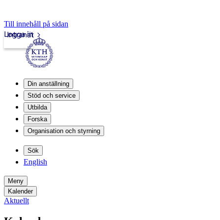
Till innehåll på sidan
Logga in
Intranät
Din anställning
Stöd och service
Utbilda
Forska
Organisation och styrning
Sök
English
Meny
Kalender
Aktuellt