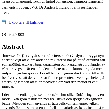
Transportplanering; Tekn.dr Ingrid Johansson, Transportplanering,
Järnvägsgruppen, JVG; Dr Anders Lindfeldt, Järnvägsgruppen,
JVG
Exportera till kalender
QC 20250903
Abstract
Intresset för järnväg är stort och eftersom det är dyrt att bygga nytt
är det viktigt att vi använder de resurser vi har på ett så effektivt sätt
som möjligt. Att kartlägga kapaciteten och kapacitetsutnyttjandet av
vårt järnvägsnät är en del i detta arbete mot att kunna erbjuda mer
miljövänliga transporter. För att beräkningarna ska komma till nytta,
behöver vi se att det vi räknar fram representerar verkligenheten på
ett rimligt sätt och att vi är medvetna om vad den metod vi valt
innebär.
I den här licentiatuppsatsen undersöks hur olika förbättringar av en
modell kan göra resultaten mer realistiska och spegla verkligheten
bättre. Metoden som används är tidtabellskomprimering, vilken
används för att estimera en tidtabells utnyttjade av kapaciteten på en