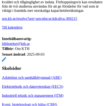
kvalitet och tillgänglighet av indata. Förhoppningsvis kan resultaten
från de två studierna användas för att ge förståelse för vad som är
viktigt i framtida mer storskaliga kapacitetsberäkningar.
urn.kb.se/resolve?urn=urn:nbn:se:kth:diva-369215
Till kalendern
Innehållsansvarig:
biblioteket@kth.se
Tillhör
: Om KTH
Senast ändrad
:
2025-09-03
Skolsidor
Arkitektur och samhällsbyggnad (ABE)
Elektroteknik och datavetenskap (EECS)
Industriell teknik och management (ITM)
Kemi, bioteknologi och hälsa (CBH)