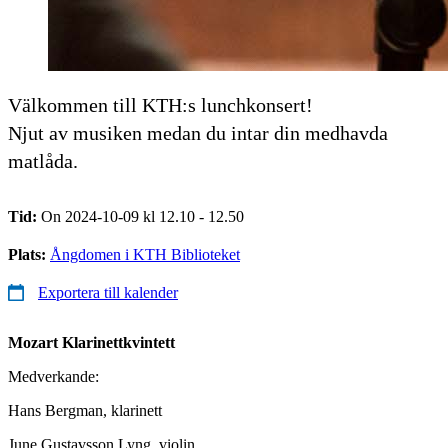
Välkommen till KTH:s lunchkonsert!
Njut av musiken medan du intar din medhavda
matlåda.
Tid:
On 2024-10-09 kl 12.10 - 12.50
Plats:
Ångdomen i KTH Biblioteket
Exportera till kalender
Mozart
Klarinettkvintett
Medverkande:
Hans Bergman, klarinett
June Gustavsson Lyng, violin