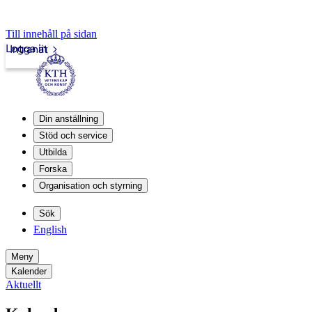
Till innehåll på sidan
Logga in
Intranät
Din anställning
Stöd och service
Utbilda
Forska
Organisation och styrning
Sök
English
Meny
Kalender
Aktuellt