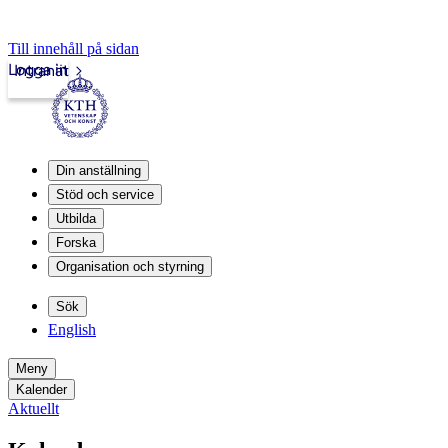
Till innehåll på sidan
Logga in
Intranät
Din anställning
Stöd och service
Utbilda
Forska
Organisation och styrning
Sök
English
Meny
Kalender
Aktuellt