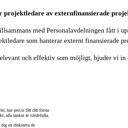
 projektledare av externfinansierade proje
llsammans med Personalavdelningen fått i uppd
ektledare som hanterar externt finansierade pr
 relevant och effektiv som möjligt, bjuder vi i
t, har precis fått ditt första
t; alla tankar är värdefulla.
dig att diskutera de