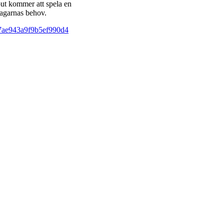
ut kommer att spela en
tagarnas behov.
7ae943a9f9b5ef990d4