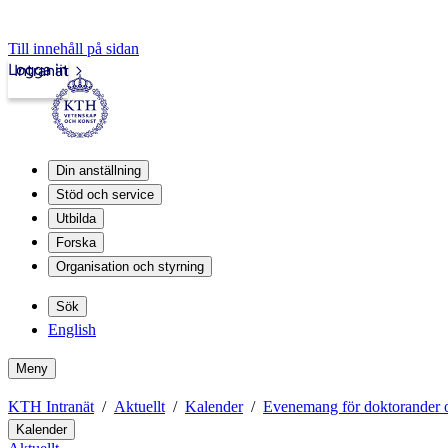
Till innehåll på sidan
Logga in
Intranät
Din anställning
Stöd och service
Utbilda
Forska
Organisation och styrning
Sök
English
Meny
KTH Intranät
Aktuellt
Kalender
Evenemang för doktorander o
Kalender