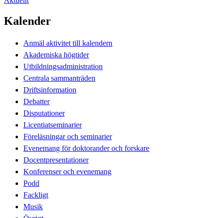
Aktuellt
Kalender
Anmäl aktivitet till kalendern
Akademiska högtider
Utbildningsadministration
Centrala sammanträden
Driftsinformation
Debatter
Disputationer
Licentiatseminarier
Föreläsningar och seminarier
Evenemang för doktorander och forskare
Docentpresentationer
Konferenser och evenemang
Podd
Fackligt
Musik