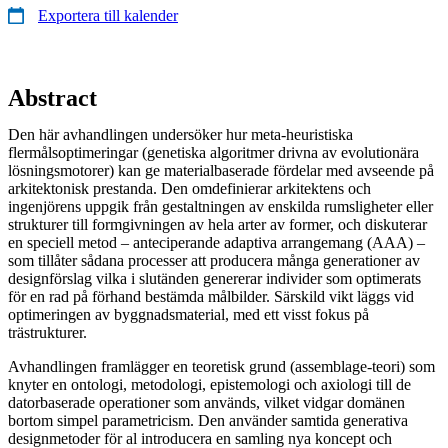
Exportera till kalender
Abstract
Den här avhandlingen undersöker hur meta-heuristiska
flermålsoptimeringar (genetiska algoritmer drivna av evolutionära
lösningsmotorer) kan ge materialbaserade fördelar med avseende på
arkitektonisk prestanda. Den omdefinierar arkitektens och
ingenjörens uppgik från gestaltningen av enskilda rumsligheter eller
strukturer till formgivningen av hela arter av former, och diskuterar
en speciell metod – anteciperande adaptiva arrangemang (AAA) –
som tillåter sådana processer att producera många generationer av
designförslag vilka i slutänden genererar individer som optimerats
för en rad på förhand bestämda målbilder. Särskild vikt läggs vid
optimeringen av byggnadsmaterial, med ett visst fokus på
trästrukturer.
Avhandlingen framlägger en teoretisk grund (assemblage-teori) som
knyter en ontologi, metodologi, epistemologi och axiologi till de
datorbaserade operationer som används, vilket vidgar domänen
bortom simpel parametricism. Den använder samtida generativa
designmetoder för al introducera en samling nya koncept och