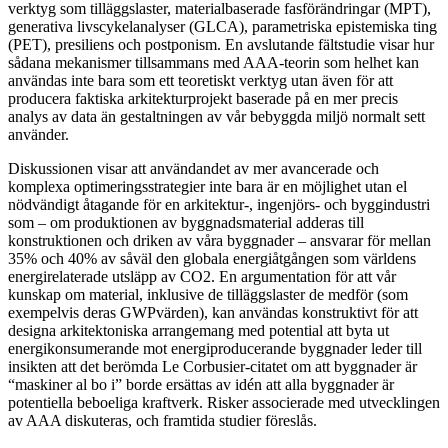
verktyg som tilläggslaster, materialbaserade fasförändringar (MPT),
generativa livscykelanalyser (GLCA), parametriska epistemiska ting
(PET), presiliens och postponism. En avslutande fältstudie visar hur
sådana mekanismer tillsammans med AAA-teorin som helhet kan
användas inte bara som ett teoretiskt verktyg utan även för att
producera faktiska arkitekturprojekt baserade på en mer precis
analys av data än gestaltningen av vår bebyggda miljö normalt sett
använder.
Diskussionen visar att användandet av mer avancerade och
komplexa optimeringsstrategier inte bara är en möjlighet utan el
nödvändigt åtagande för en arkitektur-, ingenjörs- och byggindustri
som – om produktionen av byggnadsmaterial adderas till
konstruktionen och driken av våra byggnader – ansvarar för mellan
35% och 40% av såväl den globala energiåtgången som världens
energirelaterade utsläpp av CO2. En argumentation för att vår
kunskap om material, inklusive de tilläggslaster de medför (som
exempelvis deras GWPvärden), kan användas konstruktivt för att
designa arkitektoniska arrangemang med potential att byta ut
energikonsumerande mot energiproducerande byggnader leder till
insikten att det berömda Le Corbusier-citatet om att byggnader är
“maskiner al bo i” borde ersättas av idén att alla byggnader är
potentiella beboeliga kraftverk. Risker associerade med utvecklingen
av AAA diskuteras, och framtida studier föreslås.