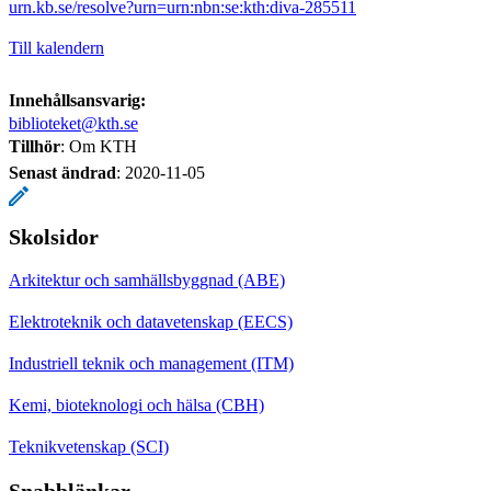
urn.kb.se/resolve?urn=urn:nbn:se:kth:diva-285511
Till kalendern
Innehållsansvarig:
biblioteket@kth.se
Tillhör
: Om KTH
Senast ändrad
:
2020-11-05
Skolsidor
Arkitektur och samhällsbyggnad (ABE)
Elektroteknik och datavetenskap (EECS)
Industriell teknik och management (ITM)
Kemi, bioteknologi och hälsa (CBH)
Teknikvetenskap (SCI)
Snabblänkar