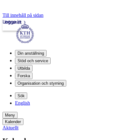
Till innehåll på sidan
Logga in
Intranät
Din anställning
Stöd och service
Utbilda
Forska
Organisation och styrning
Sök
English
Meny
Kalender
Aktuellt