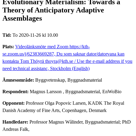
Evolutionary Materialism: Towards a
Theory of Anticipatory Adaptive
Assemblages
Tid:
To 2020-11-26 kl 10.00
Plats:
Videolänksmöte med Zoom https://kth-
se.zoom.us/j/62383669287, Du som saknar dator/datorvana kan
kontakta Tom Thöyrä thoyra@kth.se / Use the e-mail address if you
need technical assistanc, Stockholm (English)
Ämnesområde:
Byggvetenskap, Byggnadsmaterial
Respondent:
Magnus Larsson
, Byggnadsmaterial, EnWoBio
Opponent:
Professor Olga Popovic Larsen, KADK The Royal
Danish Academy of Fine Arts, Copenhagen, Denmark
Handledare:
Professor Magnus Wålinder, Byggnadsmaterial; PhD
Andreas Falk,