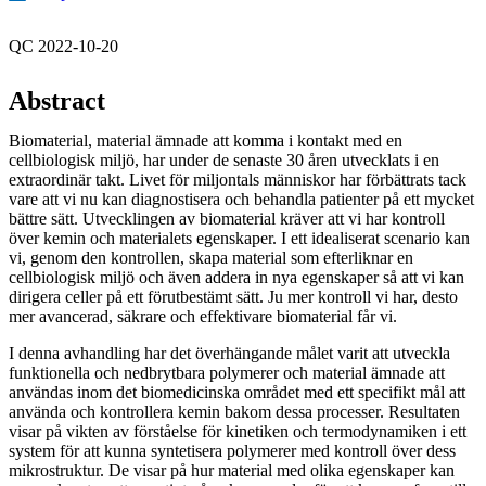
QC 2022-10-20
Abstract
Biomaterial, material ämnade att komma i kontakt med en
cellbiologisk miljö, har under de senaste 30 åren utvecklats i en
extraordinär takt. Livet för miljontals människor har förbättrats tack
vare att vi nu kan diagnostisera och behandla patienter på ett mycket
bättre sätt. Utvecklingen av biomaterial kräver att vi har kontroll
över kemin och materialets egenskaper. I ett idealiserat scenario kan
vi, genom den kontrollen, skapa material som efterliknar en
cellbiologisk miljö och även addera in nya egenskaper så att vi kan
dirigera celler på ett förutbestämt sätt. Ju mer kontroll vi har, desto
mer avancerad, säkrare och effektivare biomaterial får vi.
I denna avhandling har det överhängande målet varit att utveckla
funktionella och nedbrytbara polymerer och material ämnade att
användas inom det biomedicinska området med ett specifikt mål att
använda och kontrollera kemin bakom dessa processer. Resultaten
visar på vikten av förståelse för kinetiken och termodynamiken i ett
system för att kunna syntetisera polymerer med kontroll över dess
mikrostruktur. De visar på hur material med olika egenskaper kan