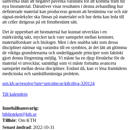
samverka utan att negativt påverka varandra för att komma fram till
nya biomaterial. Därutöver visar resultaten i denna avhandling hur
definierade material kan produceras genom att bestämma var och när
signal-molekyler ska finnas på materialet och hur detta kan leda till
att celler dirigeras på ett förutbestämt sätt.
Det är uppenbart att biomaterial har kunnat utvecklas i en
märkvärdig takt, mycket tack vare samspelet mellan kemister,
materialforskare och biologer. Men i den snabba takt som dessa
discipliner närmar sig varandra till en symbios, är det lätt att glömma
de viktiga grundstenarna och underliggande principer som faktiskt
gjort denna förgrening möjlig. Vi måste ha en djup förståelse för de
material vi utvecklar, samtidigt som vi måste fortsätta avancera
samspelet mellan dessa discipliner. Endast då, kan vi lösa framtidens
medicinska och samhällsmässiga problem.
urn.kb.se/resolve?urn=urn:nbn:se:kth:diva-320124
Till kalendern
Innehållsansvarig:
biblioteket@kth.se
Tillhör
: Om KTH
Senast ändrad
:
2022-10-31