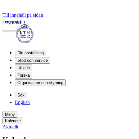
Till innehåll på sidan
Logga in
Intranät
Din anställning
Stöd och service
Utbilda
Forska
Organisation och styrning
Sök
English
Meny
Kalender
Aktuellt