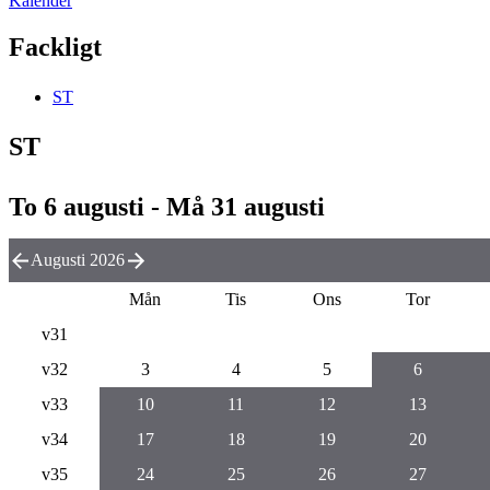
Kalender
Fackligt
ST
ST
To 6 augusti - Må 31 augusti
Augusti 2026
Mån
Tis
Ons
Tor
v31
v32
3
4
5
6
v33
10
11
12
13
v34
17
18
19
20
v35
24
25
26
27