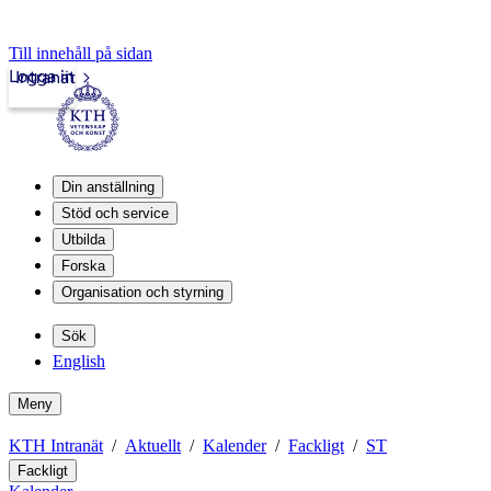
Till innehåll på sidan
Logga in
Intranät
Din anställning
Stöd och service
Utbilda
Forska
Organisation och styrning
Sök
English
Meny
KTH Intranät
Aktuellt
Kalender
Fackligt
ST
Fackligt