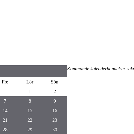
Kommande kalenderhändelser sak
Fre
Lör
Sön
1
2
7
8
9
14
15
16
21
22
23
28
29
30