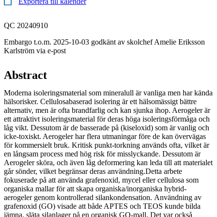
Exportera till kalender
QC 20240910
Embargo t.o.m. 2025-10-03 godkänt av skolchef Amelie Eriksson
Karlström via e-post
Abstract
Moderna isoleringsmaterial som mineralull är vanliga men har kända
hälsorisker. Cellulosabaserad isolering är ett hälsomässigt bättre
alternativ, men är ofta brandfarlig och kan sjunka ihop. Aerogeler är
ett attraktivt isoleringsmaterial för deras höga isoleringsförmåga och
låg vikt. Dessutom är de basserade på (kiseloxid) som är vanlig och
icke-toxiskt. Aerogeler har flera utmaningar före de kan övervägas
för kommersielt bruk. Kritisk punkt-torkning används ofta, vilket är
en långsam process med hög risk för misslyckande. Dessutom är
Aerogeler sköra, och även låg deformering kan leda till att materialet
går sönder, vilket begränsar deras användning.Detta arbete
fokuserade på att använda grafenoxid, mycel eller cellulosa som
organiska mallar för att skapa organiska/inorganiska hybrid-
aerogeler genom kontrollerad silankondensation. Användning av
grafenoxid (GO) visade att både APTES och TEOS kunde bilda
jämna, släta silanlager på en organisk GO-mall. Det var också