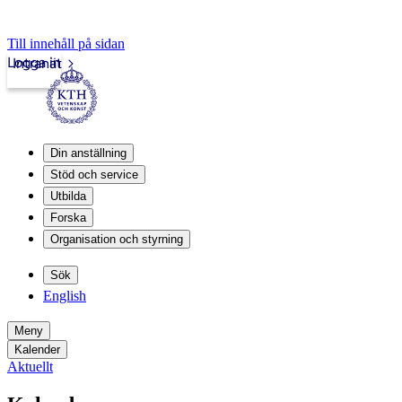
Till innehåll på sidan
Logga in
Intranät
Din anställning
Stöd och service
Utbilda
Forska
Organisation och styrning
Sök
English
Meny
Kalender
Aktuellt