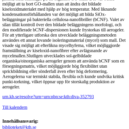
möjligt att ta bort GO-mallen utan att ändra det bildade
kiseloxidmaterialet med hjälp av hög temperatur. Med liknande
kondensationsförhållanden var det möjligt att bilda SiOx-
beläggningar på bakteriella cellulosa-nanofibriller (bCNF). Valet av
silan tillät kontroll över den bildade beläggningens morfologi, och
den modifierade bCNF-dispersionen kunde frystorkas till aerogeler.
För att ytterligare utforska den utvecklade beläggningsmetoden
användes ett annat lovande isoleringsmaterial (mycel) som mall. Det
visade sig möjligt att efterlikna mycelhyferna, vilket möjliggjorde
framställning av kiseloxid-nanofibrer efter avlägsnande av
mycelmallen.Slutligen utvecklades sol-gelbildade
organiska/oinorganiska aerogeler genom att använda bCNF som en
försegningsmatris, vilket möjliggjorde hög flexibilitet utan
sprickbildning eller sönderfall även efter hög deformering.
Aerogelerna var termiskt stabila, flexibla och kunde undvika kritisk
punkt-torkning, vilket öppnar upp för storskalig produktion av
aerogeler.
urn.kb.se/resolve?urn=urn:nbn:se:kth:diva-352793
Till kalendern
Innehållsansvarig:
biblioteket@kth.se