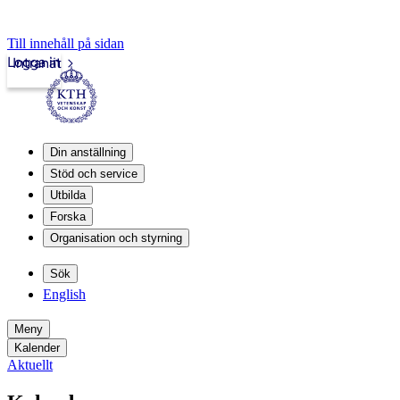
Till innehåll på sidan
Logga in
Intranät
Din anställning
Stöd och service
Utbilda
Forska
Organisation och styrning
Sök
English
Meny
Kalender
Aktuellt