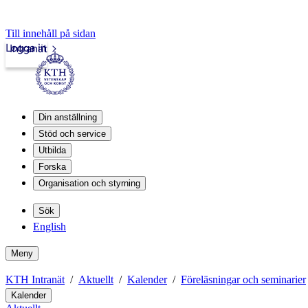
Till innehåll på sidan
Logga in
Intranät
Din anställning
Stöd och service
Utbilda
Forska
Organisation och styrning
Sök
English
Meny
KTH Intranät
Aktuellt
Kalender
Föreläsningar och seminarier
Kalender