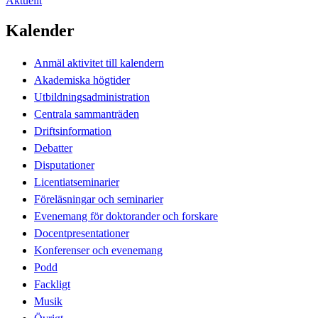
Aktuellt
Kalender
Anmäl aktivitet till kalendern
Akademiska högtider
Utbildningsadministration
Centrala sammanträden
Driftsinformation
Debatter
Disputationer
Licentiatseminarier
Föreläsningar och seminarier
Evenemang för doktorander och forskare
Docentpresentationer
Konferenser och evenemang
Podd
Fackligt
Musik