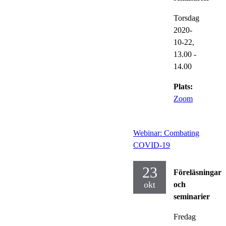
Torsdag
2020-
10-22,
13.00
-
14.00
Plats:
Zoom
Webinar: Combating
COVID-19
23
Föreläsningar
okt
och
seminarier
Fredag