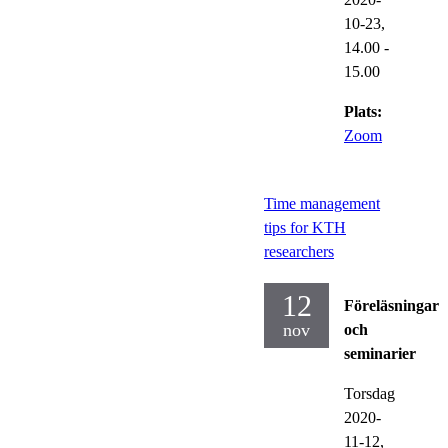
10-23,
14.00
-
15.00
Plats:
Zoom
Time management
tips for KTH
researchers
12
Föreläsningar
nov
och
seminarier
Torsdag
2020-
11-12,