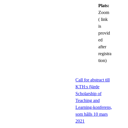
Plats:
Zoom
( link
is
provid
ed
after
registra
tion)
Call for abstract till
KTH:s fjärde
Scholarship of
Teaching and
Learning-konferens,
som hålls 10 mars
2021