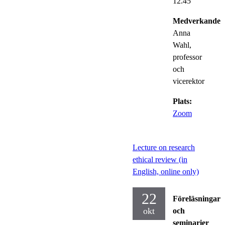
12.45
Medverkande:
Anna
Wahl,
professor
och
vicerektor
Plats:
Zoom
Lecture on research
ethical review (in
English, online only)
22
Föreläsningar
okt
och
seminarier