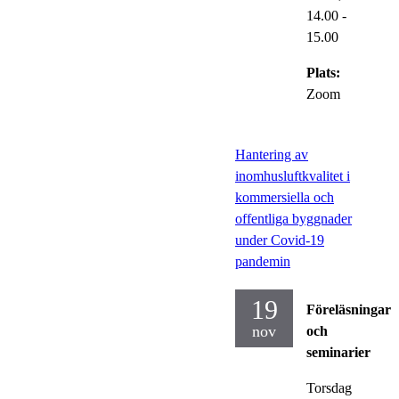
14.00
-
15.00
Plats:
Zoom
Hantering av
inomhusluftkvalitet i
kommersiella och
offentliga byggnader
under Covid-19
pandemin
19
Föreläsningar
nov
och
seminarier
Torsdag