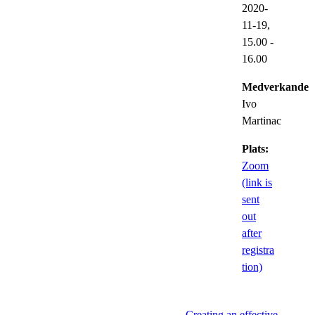
2020-
11-19,
15.00
-
16.00
Medverkande:
Ivo
Martinac
Plats:
Zoom
(link is
sent
out
after
registra
tion)
Creating an effective