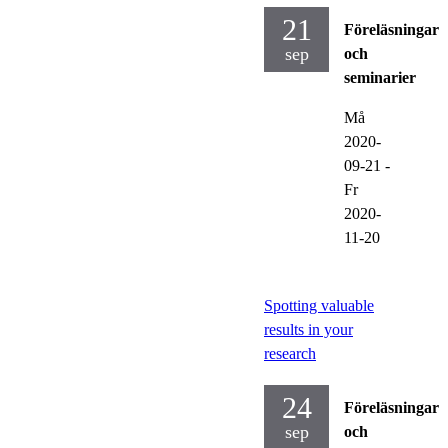
21
Föreläsningar
sep
och
seminarier
Må
2020-
09-21
-
Fr
2020-
11-20
Spotting valuable
results in your
research
24
Föreläsningar
sep
och