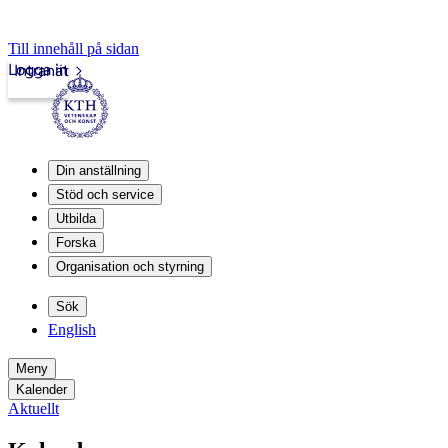
Till innehåll på sidan
Logga in
Intranät
Din anställning
Stöd och service
Utbilda
Forska
Organisation och styrning
Sök
English
Meny
Kalender
Aktuellt