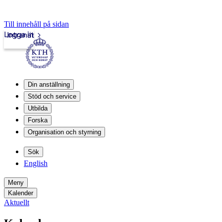
Till innehåll på sidan
Logga in
Intranät
Din anställning
Stöd och service
Utbilda
Forska
Organisation och styrning
Sök
English
Meny
Kalender
Aktuellt