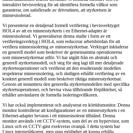
interaktivt bevisverktyg för att identifiera formella villkor som
garanterar, om satisfierade av drivrutinen, att styrkretsen är
minnesisolerad.
Vi presenterar en detaljerad formell verifiering i bevisverktyget
HOL4 av att en minnesstyrkrets i en Ethernet-adapter är
minnesisolerad. Vi generaliserar denna studie i form av ett
verifieringsverktyg i HOL4, som reducerar arbetsbördan för att
verifiera minnesisolering av minnesstyrkretsar. Verktyget inkluderar
en generell model som beskriver de gemensamma operationerna
som minnesstyrkretsar utför. Vi har utgått från en abstrakt och
generell styrkretsmodell, och steg för steg lagt till mer detaljerade
styrkretsoperationer och verifierat att den resulterande modellen
respekterar minnesisolering, och slutligen erhållit verifiering av en
konkret generell modell som beskriver riktiga minnesstyrkretsar.
Genom att instantiera den generella styrkretsmodellen med specifika
styrkretsoperationer, och bevisa vissa tillhörande förpliktelser, så
erhåller användaren de formella isoleringsvillkoren.
Vi har också implementerat och analyserat en körtidsmonitor. Denna
monitor kontrollerar att konfigurationer av en minnesstyrkrets i en
Ethernet-adapter bevaras i ett minnesisolerat tillstånd. Denna
monitor används i ett CCTV-system, som del av en hypervisor, som
Linux och en CCTV-gäst exekveras ovanpå. I detta system har
Linux internetåtkomst, men utan möjlighet att kunna erhålla