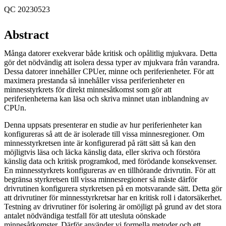
QC 20230523
Abstract
Många datorer exekverar både kritisk och opålitlig mjukvara. Detta
gör det nödvändig att isolera dessa typer av mjukvara från varandra.
Dessa datorer innehåller CPUer, minne och periferienheter. För att
maximera prestanda så innehåller vissa periferienheter en
minnesstyrkrets för direkt minnesåtkomst som gör att
periferienheterna kan läsa och skriva minnet utan inblandning av
CPUn.
Denna uppsats presenterar en studie av hur periferienheter kan
konfigureras så att de är isolerade till vissa minnesregioner. Om
minnesstyrkretsen inte är konfigurerad på rätt sätt så kan den
möjligtvis läsa och läcka känslig data, eller skriva och förstöra
känslig data och kritisk programkod, med förödande konsekvenser.
En minnesstyrkrets konfigureras av en tillhörande drivrutin. För att
begränsa styrkretsen till vissa minnesregioner så måste därför
drivrutinen konfigurera styrkretsen på en motsvarande sätt. Detta gör
att drivrutiner för minnesstyrkretsar har en kritisk roll i datorsäkerhet.
Testning av drivrutiner för isolering är omöjligt på grund av det stora
antalet nödvändiga testfall för att utesluta oönskade
minnesåtkomster. Därför använder vi formella metoder och ett