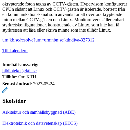
okrypterade foton tagna av CCTV-gästen. Hypervisorn konfigurerar
CPUn sådant att Linux och CCTV-gästen är isolerade, bortsett från
en kommunikationskanal som används för att överföra krypterade
foton mellan CCTV-gästen och Linux. Monitorn verkställer enbart
styrkretskonfigurationer, konstruerade av Linux, som inte kan få
styrkretsen att läsa eller skriva minne som inte tillhör Linux.
urn.kb.se/resolve?urn=urn:nbn:se:kth:diva-327312
Till kalendern
Innehållsansvarig:
biblioteket@kth.se
Tillhör
: Om KTH
Senast ändrad
:
2023-05-24
Skolsidor
Arkitektur och samhällsbyggnad (ABE)
Elektroteknik och datavetenskap (EECS)