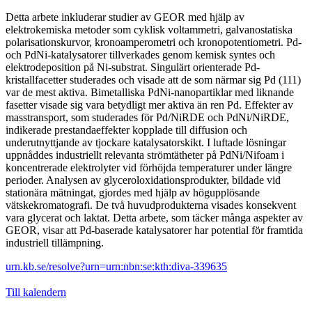
Detta arbete inkluderar studier av GEOR med hjälp av
elektrokemiska metoder som cyklisk voltammetri, galvanostatiska
polarisationskurvor, kronoamperometri och kronopotentiometri. Pd-
och PdNi-katalysatorer tillverkades genom kemisk syntes och
elektrodeposition på Ni-substrat. Singulärt orienterade Pd-
kristallfacetter studerades och visade att de som närmar sig Pd (111)
var de mest aktiva. Bimetalliska PdNi-nanopartiklar med liknande
fasetter visade sig vara betydligt mer aktiva än ren Pd. Effekter av
masstransport, som studerades för Pd/NiRDE och PdNi/NiRDE,
indikerade prestandaeffekter kopplade till diffusion och
underutnyttjande av tjockare katalysatorskikt. I luftade lösningar
uppnåddes industriellt relevanta strömtätheter på PdNi/Nifoam i
koncentrerade elektrolyter vid förhöjda temperaturer under längre
perioder. Analysen av glyceroloxidationsprodukter, bildade vid
stationära mätningat, gjordes med hjälp av högupplösande
vätskekromatografi. De två huvudprodukterna visades konsekvent
vara glycerat och laktat. Detta arbete, som täcker många aspekter av
GEOR, visar att Pd-baserade katalysatorer har potential för framtida
industriell tillämpning.
urn.kb.se/resolve?urn=urn:nbn:se:kth:diva-339635
Till kalendern