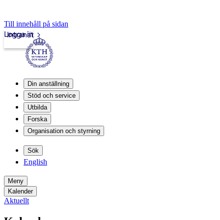
Till innehåll på sidan
Logga in
Intranät
Din anställning
Stöd och service
Utbilda
Forska
Organisation och styrning
Sök
English
Meny
Kalender
Aktuellt