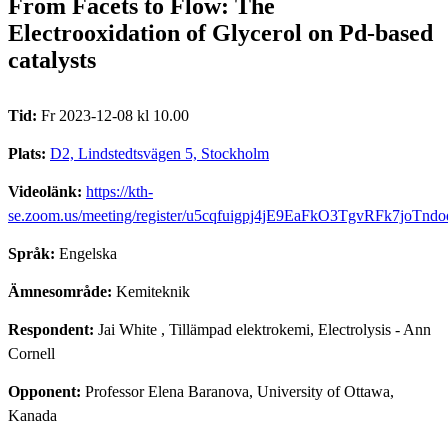
From Facets to Flow: The
Electrooxidation of Glycerol on Pd-based
catalysts
Tid:
Fr 2023-12-08 kl 10.00
Plats:
D2, Lindstedtsvägen 5, Stockholm
Videolänk:
https://kth-
se.zoom.us/meeting/register/u5cqfuigpj4jE9EaFkO3TgvRFk7joTnd
Språk:
Engelska
Ämnesområde:
Kemiteknik
Respondent:
Jai White
, Tillämpad elektrokemi, Electrolysis - Ann
Cornell
Opponent:
Professor Elena Baranova, University of Ottawa,
Kanada