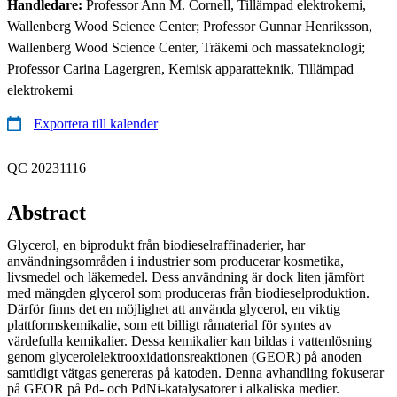
Handledare:
Professor Ann M. Cornell, Tillämpad elektrokemi,
Wallenberg Wood Science Center; Professor Gunnar Henriksson,
Wallenberg Wood Science Center, Träkemi och massateknologi;
Professor Carina Lagergren, Kemisk apparatteknik, Tillämpad
elektrokemi
Exportera till kalender
QC 20231116
Abstract
Glycerol, en biprodukt från biodieselraffinaderier, har
användningsområden i industrier som producerar kosmetika,
livsmedel och läkemedel. Dess användning är dock liten jämfört
med mängden glycerol som produceras från biodieselproduktion.
Därför finns det en möjlighet att använda glycerol, en viktig
plattformskemikalie, som ett billigt råmaterial för syntes av
värdefulla kemikalier. Dessa kemikalier kan bildas i vattenlösning
genom glycerolelektrooxidationsreaktionen (GEOR) på anoden
samtidigt vätgas genereras på katoden. Denna avhandling fokuserar
på GEOR på Pd- och PdNi-katalysatorer i alkaliska medier.