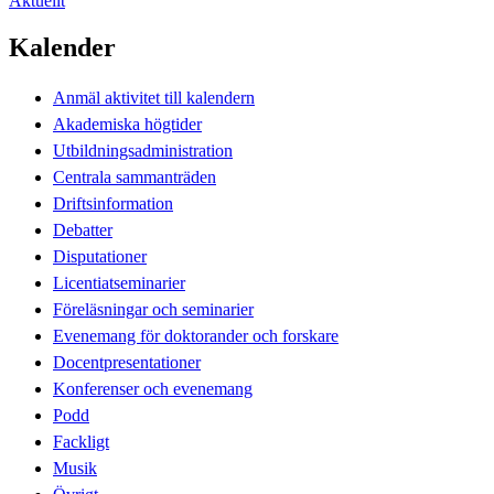
Aktuellt
Kalender
Anmäl aktivitet till kalendern
Akademiska högtider
Utbildningsadministration
Centrala sammanträden
Driftsinformation
Debatter
Disputationer
Licentiatseminarier
Föreläsningar och seminarier
Evenemang för doktorander och forskare
Docentpresentationer
Konferenser och evenemang
Podd
Fackligt
Musik