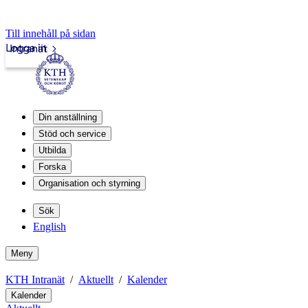
Till innehåll på sidan
Logga in
Intranät
Din anställning
Stöd och service
Utbilda
Forska
Organisation och styrning
Sök
English
Meny
KTH Intranät
Aktuellt
Kalender
Kalender