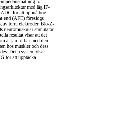
bioimpedansmätning för
ngsarkitektur med låg IF-
a ADC för att uppnå hög
ont-end (AFE) föreslogs
av torra elektroder. Bio-Z-
s neuromuskulär stimulator
la resultat visar att det
som är jämförbar med den
nsen hos muskler och dess
ades. Detta system visar
G för att upptäcka