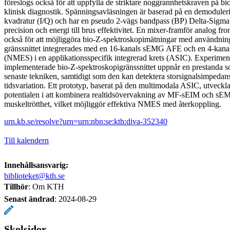
föreslogs också för att uppfylla de striktare noggrannhetskraven på 
klinisk diagnostik. Spänningsavläsningen är baserad på en demoduleri
kvadratur (I/Q) och har en pseudo 2-vägs bandpass (BP) Delta-Sigm
precision och energi till brus effektivitet. En mixer-framför analog fr
också för att möjliggöra bio-Z-spektroskopimätningar med användning 
gränssnittet integrerades med en 16-kanals sEMG AFE och en 4-kanal
(NMES) i en applikationsspecifik integrerad krets (ASIC). Experimentel
implementerade bio-Z-spektroskopigränssnittet uppnår en prestanda 
senaste tekniken, samtidigt som den kan detektera storsignalsimpeda
tidsvariation. Ett prototyp, baserat på den multimodala ASIC, utveckl
potentialen i att kombinera realtidsövervakning av MF-sEIM och sEM
muskeltrötthet, vilket möjliggör effektiva NMES med återkoppling.
urn.kb.se/resolve?urn=urn:nbn:se:kth:diva-352340
Till kalendern
Innehållsansvarig:
biblioteket@kth.se
Tillhör
: Om KTH
Senast ändrad
:
2024-08-29
Skolsidor