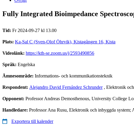
Övrigt
Fully Integrated Bioimpedance Spectrosc
Tid:
Fr 2024-09-27 kl 13.00
Plats:
Ka-Sal C (Sven-Olof Öhrvik), Kistagången 16, Kista
Videolänk:
https://kth-se.zoom.us/j/2593490856
Språk:
Engelska
Ämnesområde:
Informations- och kommunikationsteknik
Respondent:
Alejandro David Fernández Schrunder
, Elektronik oc
Opponent:
Professor Andreas Demosthenous, University College Lon
Handledare:
Professor Ana Rusu, Elektronik och inbyggda system; A
Exportera till kalender