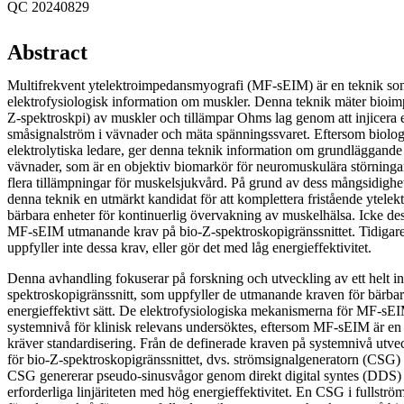
QC 20240829
Abstract
Multifrekvent ytelektroimpedansmyografi (MF-sEIM) är en teknik som
elektrofysiologisk information om muskler. Denna teknik mäter bioim
Z-spektroskpi) av muskler och tillämpar Ohms lag genom att injicera
småsignalström i vävnader och mäta spänningssvaret. Eftersom biolog
elektrolytiska ledare, ger denna teknik information om grundläggande
vävnader, som är en objektiv biomarkör för neuromuskulära störningar
flera tillämpningar för muskelsjukvård. På grund av dess mångsidighet
denna teknik en utmärkt kandidat för att komplettera fristående ytel
bärbara enheter för kontinuerlig övervakning av muskelhälsa. Icke des
MF-sEIM utmanande krav på bio-Z-spektroskopigränssnittet. Tidigare
uppfyller inte dessa krav, eller gör det med låg energieffektivitet.
Denna avhandling fokuserar på forskning och utveckling av ett helt in
spektroskopigränssnitt, som uppfyller de utmanande kraven för bärba
energieffektivt sätt. De elektrofysiologiska mekanismerna för MF-sE
systemnivå för klinisk relevans undersöktes, eftersom MF-sEIM är en 
kräver standardisering. Från de definerade kraven på systemnivå ut
för bio-Z-spektroskopigränssnittet, dvs. strömsignalgeneratorn (CSG
CSG genererar pseudo-sinusvågor genom direkt digital syntes (DDS) f
erforderliga linjäriteten med hög energieffektivitet. En CSG i fullströ