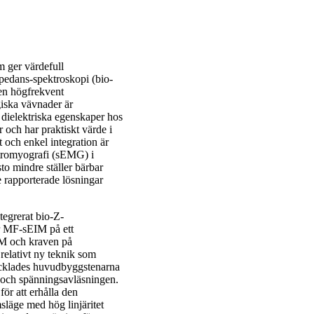
 ger värdefull
pedans-spektroskopi (bio-
 en högfrekvent
iska vävnader är
 dielektriska egenskaper hos
 och har praktiskt värde i
 och enkel integration är
ektromyografi (sEMG) i
to mindre ställer bärbar
 rapporterade lösningar
tegrerat bio-Z-
r MF-sEIM på ett
IM och kraven på
relativt ny teknik som
vecklades huvudbyggstenarna
) och spänningsavläsningen.
ör att erhålla den
msläge med hög linjäritet