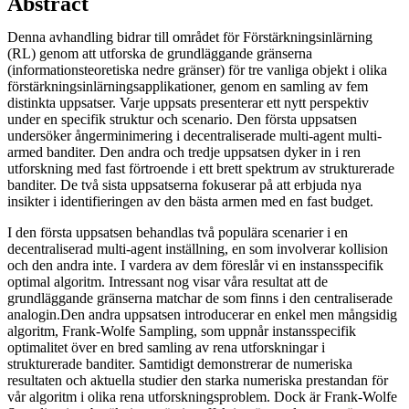
Abstract
Denna avhandling bidrar till området för Förstärkningsinlärning
(RL) genom att utforska de grundläggande gränserna
(informationsteoretiska nedre gränser) för tre vanliga objekt i olika
förstärkningsinlärningsapplikationer, genom en samling av fem
distinkta uppsatser. Varje uppsats presenterar ett nytt perspektiv
under en specifik struktur och scenario. Den första uppsatsen
undersöker ångerminimering i decentraliserade multi-agent multi-
armed banditer. Den andra och tredje uppsatsen dyker in i ren
utforskning med fast förtroende i ett brett spektrum av strukturerade
banditer. De två sista uppsatserna fokuserar på att erbjuda nya
insikter i identifieringen av den bästa armen med en fast budget.
I den första uppsatsen behandlas två populära scenarier i en
decentraliserad multi-agent inställning, en som involverar kollision
och den andra inte. I vardera av dem föreslår vi en instansspecifik
optimal algoritm. Intressant nog visar våra resultat att de
grundläggande gränserna matchar de som finns i den centraliserade
analogin.Den andra uppsatsen introducerar en enkel men mångsidig
algoritm, Frank-Wolfe Sampling, som uppnår instansspecifik
optimalitet över en bred samling av rena utforskningar i
strukturerade banditer. Samtidigt demonstrerar de numeriska
resultaten och aktuella studier den starka numeriska prestandan för
vår algoritm i olika rena utforskningsproblem. Dock är Frank-Wolfe