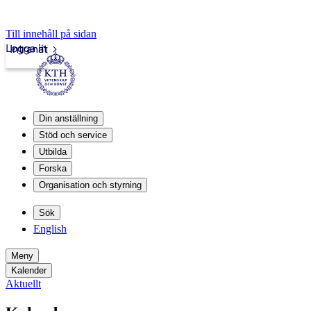
Till innehåll på sidan
Logga in
Intranät
Din anställning
Stöd och service
Utbilda
Forska
Organisation och styrning
Sök
English
Meny
Kalender
Aktuellt