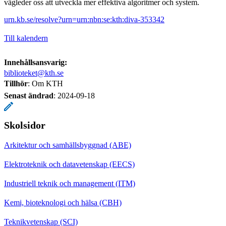
vägleder oss att utveckla mer effektiva algoritmer och system.
urn.kb.se/resolve?urn=urn:nbn:se:kth:diva-353342
Till kalendern
Innehållsansvarig:
biblioteket@kth.se
Tillhör
: Om KTH
Senast ändrad
:
2024-09-18
Skolsidor
Arkitektur och samhällsbyggnad (ABE)
Elektroteknik och datavetenskap (EECS)
Industriell teknik och management (ITM)
Kemi, bioteknologi och hälsa (CBH)
Teknikvetenskap (SCI)