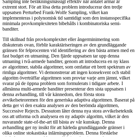
Sampling inte beräkningsmässigt effektiv när antalet armar är
extremt stort. För att lösa detta problem introducerar den tredje
uppsatsen Perturbed Frank-Wolfe Sampling, vilket kan
implementeras i polynomisk tid samtidigt som den instansspecifika
minimala provkomplexiteten bibehålls i kombinatoriska semi-
banditer.
Till skillnad från provkomplexitet eller ångerminimering som
diskuterats ovan, förblir karaktäriseringen av den grundläggande
gränsen för felprocenten vid identifiering av den bästa armen med en
fast budget en utmaning. Den fjärde uppsatsen tar upp denna
utmaning i två-armede banditer, genom att introducera en ny klass
av algoritmer, stabila algoritmer, som omfattar ett brett spektrum av
rimliga algoritmer. Vi demonstrerar att ingen konsekvent och stabil
algoritm överträffar algoritmen som provtar varje arm jämnt, vilket
svarar på de öppna problem som formulerats i tidigare arbete. I
allmänna multi-armede banditer presenterar den sista uppsatsen i
denna avhandling, till vår kännedom, den första stora
avvikelseteoremen för den generiska adaptiva algoritmen. Baserat på
detta ger vi den exakta analysen av den berömda algoritmen,
Successive Rejects. Dessutom låter denna nya stora avvikelseteknik
oss att utforma och analysera en ny adaptiv algoritm, vilket är den
nuvarande state-of-the-art till bästa av vår kunskap. Denna
avhandling ger ny insikt för att härleda grundläggande gränser i
olika online stokastiska inlärningsproblem. Denna förståelse