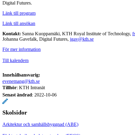
Digital Futures.
Länk till program
Länk till ansökan
Kontakt:
Sanna Kuoppamäki, KTH Royal Institute of Technology,
f
Johanna Gavefalk, Digital Futures,
jgav@kth.se
För mer information
Till kalendern
Innehållsansvarig:
evenemang@kth.se
Tillhör
: KTH Intranät
Senast ändrad
:
2022-10-06
Skolsidor
Arkitektur och samhällsbyggnad (ABE)