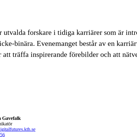
 utvalda forskare i tidiga karriärer som är int
r icke-binära. Evenemanget består av en karri
 att träffa inspirerande förebilder och att nät
 Gavefalk
ikatör
gitalfutures.kth.se
56