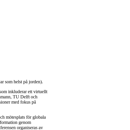
r som helst på jorden).
m inkluderar ett virtuellt
nsmann, TU Delft och
ssioner med fokus på
ch mötesplats för globala
nsformation genom
nferensen organiseras av