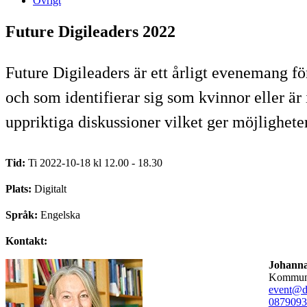
Övrigt
Future Digileaders 2022
Future Digileaders är ett årligt evenemang för
och som identifierar sig som kvinnor eller ä
uppriktiga diskussioner vilket ger möjligheter
Tid:
Ti 2022-10-18 kl 12.00 - 18.30
Plats:
Digitalt
Språk:
Engelska
Kontakt:
Johanna
kommun
event@di
08790
93