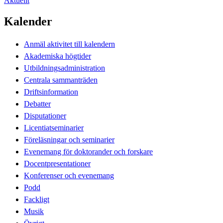
Aktuellt
Kalender
Anmäl aktivitet till kalendern
Akademiska högtider
Utbildningsadministration
Centrala sammanträden
Driftsinformation
Debatter
Disputationer
Licentiatseminarier
Föreläsningar och seminarier
Evenemang för doktorander och forskare
Docentpresentationer
Konferenser och evenemang
Podd
Fackligt
Musik