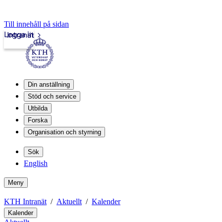
Till innehåll på sidan
Logga in
Intranät
Din anställning
Stöd och service
Utbilda
Forska
Organisation och styrning
Sök
English
Meny
KTH Intranät
Aktuellt
Kalender
Kalender