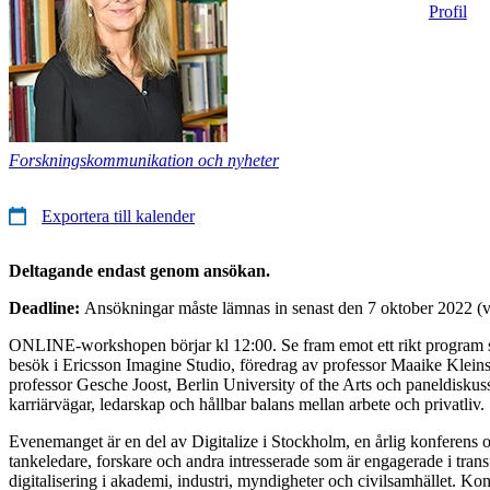
Profil
Forskningskommunikation och nyheter
Exportera till kalender
Deltagande endast genom ansökan.
Deadline:
Ansökningar måste lämnas in senast den 7 oktober 2022 (va
ONLINE-workshopen börjar kl 12:00. Se fram emot ett rikt program so
besök i Ericsson Imagine Studio, föredrag av professor Maaike Klei
professor Gesche Joost, Berlin University of the Arts och paneldisku
karriärvägar, ledarskap och hållbar balans mellan arbete och privatliv.
Evenemanget är en del av Digitalize i Stockholm, en årlig konferens o
tankeledare, forskare och andra intresserade som är engagerade i tra
digitalisering i akademi, industri, myndigheter och civilsamhället. Ko