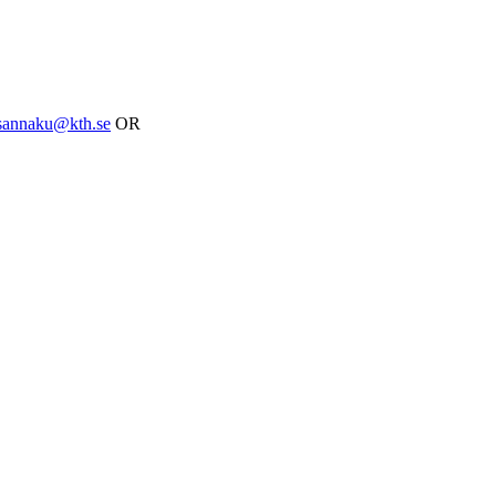
sannaku@kth.se
OR