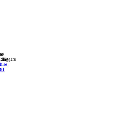
as
dläggare
h.se
81