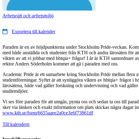
Arbetsrätt och arbetsmiljö
Exportera till kalender
Paraden är en av höjdpunkterna under Stockholm Pride-veckan. Kom
med både anställda och studenter från KTH och andra lärosäten för att
vikten av att vi jobbar med hbtqia+ frågor! I år är KTH samordnare 
rektor Anders Söderholm kommer att gå i paraden med oss.
Academic Pride är ett samarbete kring Stockholm Pride mellan flera 
studentföreningar. Syftet är att synliggöra vikten av hbtqia+ frågor i 
lärosätena, både vad gäller forskning och undervisning och vad gäller
studiemiljöer.
Vi ses före paraden för att umgås, pynta oss och sedan ta oss till par
sker via länken och exakt information om plats skickas några dagar inn
www.kth.se/form/6655aaee2a0ce3e6f73861df
Till kalendern