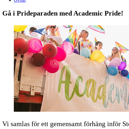
Övrigt
Gå i Prideparaden med Academic Pride!
Vi samlas för ett gemensamt förhäng inför S