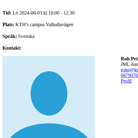
Tid:
Lö 2024-08-03 kl 10.00 - 12.30
Plats:
KTH's campus Valhallavägen
Språk:
Svenska
Kontakt:
Roh Pet
JML-han
rohp@kt
08790
70
Profil