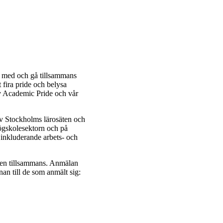
 med och gå tillsammans
 fira pride och belysa
av Academic Pride och vår
av Stockholms lärosäten och
högskolesektorn och på
 inkluderande arbets- och
aden tillsammans. Anmälan
an till de som anmält sig: