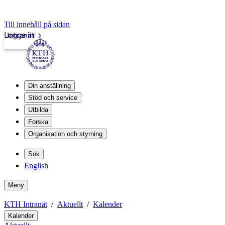
Till innehåll på sidan
Logga in
Intranät
Din anställning
Stöd och service
Utbilda
Forska
Organisation och styrning
Sök
English
Meny
KTH Intranät
Aktuellt
Kalender
Kalender