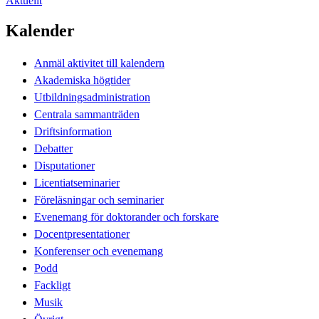
Aktuellt
Kalender
Anmäl aktivitet till kalendern
Akademiska högtider
Utbildningsadministration
Centrala sammanträden
Driftsinformation
Debatter
Disputationer
Licentiatseminarier
Föreläsningar och seminarier
Evenemang för doktorander och forskare
Docentpresentationer
Konferenser och evenemang
Podd
Fackligt
Musik