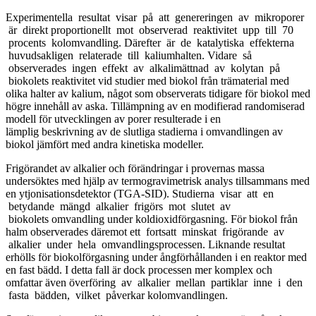
Experimentella resultat visar på att genereringen av mikroporer
är direkt proportionellt mot observerad reaktivitet upp till 70
procents kolomvandling. Därefter är de katalytiska effekterna
huvudsakligen relaterade till kaliumhalten. Vidare så
observerades ingen effekt av alkalimättnad av kolytan på
biokolets reaktivitet vid studier med biokol från trämaterial med
olika halter av kalium, något som observerats tidigare för biokol med
högre innehåll av aska. Tillämpning av en modifierad randomiserad
modell för utvecklingen av porer resulterade i en
lämplig beskrivning av de slutliga stadierna i omvandlingen av
biokol jämfört med andra kinetiska modeller.
Frigörandet av alkalier och förändringar i provernas massa
undersöktes med hjälp av termogravimetrisk analys tillsammans med
en ytjonisationsdetektor (TGA-SID). Studierna visar att en
betydande mängd alkalier frigörs mot slutet av
biokolets omvandling under koldioxidförgasning. För biokol från
halm observerades däremot ett fortsatt minskat frigörande av
alkalier under hela omvandlingsprocessen. Liknande resultat
erhölls för biokolförgasning under ångförhållanden i en reaktor med
en fast bädd. I detta fall är dock processen mer komplex och
omfattar även överföring av alkalier mellan partiklar inne i den
fasta bädden, vilket påverkar kolomvandlingen.