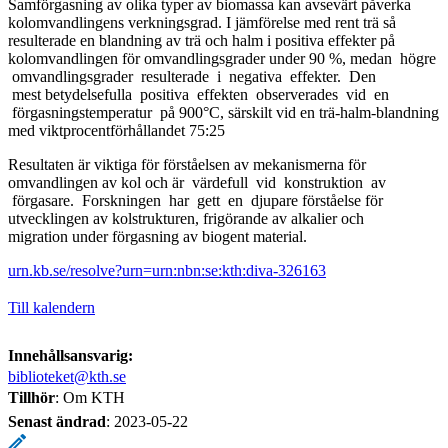
Samförgasning av olika typer av biomassa kan avsevärt påverka
kolomvandlingens verkningsgrad. I jämförelse med rent trä så
resulterade en blandning av trä och halm i positiva effekter på
kolomvandlingen för omvandlingsgrader under 90 %, medan högre
omvandlingsgrader resulterade i negativa effekter. Den
mest betydelsefulla positiva effekten observerades vid en
förgasningstemperatur på 900°C, särskilt vid en trä-halm-blandning
med viktprocentförhållandet 75:25
Resultaten är viktiga för förståelsen av mekanismerna för
omvandlingen av kol och är värdefull vid konstruktion av
förgasare. Forskningen har gett en djupare förståelse för
utvecklingen av kolstrukturen, frigörande av alkalier och
migration under förgasning av biogent material.
urn.kb.se/resolve?urn=urn:nbn:se:kth:diva-326163
Till kalendern
Innehållsansvarig:
biblioteket@kth.se
Tillhör
: Om KTH
Senast ändrad
:
2023-05-22