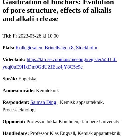
Gasification of biochars: Evolution
of pore structure, effects of alkalis
and alkali release
Tid:
Fr 2023-05-26 kl 10.00
Plats:
Kollegiesalen, Brinellvägen 8, Stockholm
Videolänk:
https://kth-se.zoom.us/meeting/register/u5Uld-
yuqj0uE9HxDm0GdUZIEaz4jY8C5e9c
Språk:
Engelska
Ämnesområde:
Kemiteknik
Respondent:
Saiman Ding
, Kemisk apparatteknik,
Processteknologi
Opponent:
Professor Jukka Konttinen, Tampere University
Handledare:
Professor Klas Engvall, Kemisk apparatteknik,