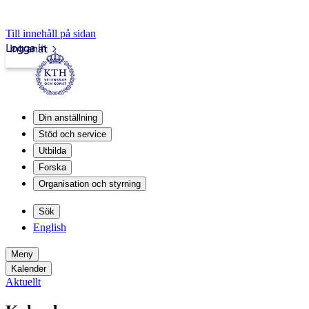
Till innehåll på sidan
Logga in
Intranät
Din anställning
Stöd och service
Utbilda
Forska
Organisation och styrning
Sök
English
Meny
Kalender
Aktuellt