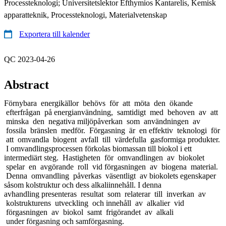
Processteknologi; Universitetslektor Efthymios Kantarelis, Kemisk
apparatteknik, Processteknologi, Materialvetenskap
Exportera till kalender
QC 2023-04-26
Abstract
Förnybara energikällor behövs för att möta den ökande
efterfrågan på energianvändning, samtidigt med behoven av att
minska den negativa miljöpåverkan som användningen av
fossila bränslen medför. Förgasning är en effektiv teknologi för
att omvandla biogent avfall till värdefulla gasformiga produkter.
I omvandlingsprocessen förkolas biomassan till biokol i ett
intermediärt steg. Hastigheten för omvandlingen av biokolet
spelar en avgörande roll vid förgasningen av biogena material.
Denna omvandling påverkas väsentligt av biokolets egenskaper
såsom kolstruktur och dess alkaliinnehåll. I denna
avhandling presenteras resultat som relaterar till inverkan av
kolstrukturens utveckling och innehåll av alkalier vid
förgasningen av biokol samt frigörandet av alkali
under förgasning och samförgasning.