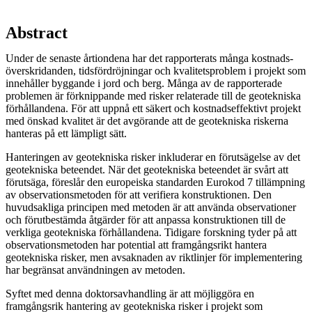
Abstract
Under de senaste årtiondena har det rapporterats många kostnads-
överskridanden, tidsfördröjningar och kvalitetsproblem i projekt som
innehåller byggande i jord och berg. Många av de rapporterade
problemen är förknippande med risker relaterade till de geotekniska
förhållandena. För att uppnå ett säkert och kostnadseffektivt projekt
med önskad kvalitet är det avgörande att de geotekniska riskerna
hanteras på ett lämpligt sätt.
Hanteringen av geotekniska risker inkluderar en förutsägelse av det
geotekniska beteendet. När det geotekniska beteendet är svårt att
förutsäga, föreslår den europeiska standarden Eurokod 7 tillämpning
av observationsmetoden för att verifiera konstruktionen. Den
huvudsakliga principen med metoden är att använda observationer
och förutbestämda åtgärder för att anpassa konstruktionen till de
verkliga geotekniska förhållandena. Tidigare forskning tyder på att
observationsmetoden har potential att framgångsrikt hantera
geotekniska risker, men avsaknaden av riktlinjer för implementering
har begränsat användningen av metoden.
Syftet med denna doktorsavhandling är att möjliggöra en
framgångsrik hantering av geotekniska risker i projekt som