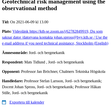
Geotechnical risk management using the
observational method
Tid:
On 2021-06-09 kl 13.00
Plats:
Videolänk https://kth-se.zoom.us/j/62782849919, Du som
saknar dator /datorvana kontakta johan.spross@byv.kth.se / Use the
e-mail address if you need technical assistance, Stockholm (English)
Ämnesområde:
Jord- och bergmekanik
Respondent:
Mats Tidlund
, Jord- och bergmekanik
Opponent:
Professor Jan Bröchner, Chalmers Tekniska Högskola
Handledare:
Professor Stefan Larsson, Jord- och bergmekanik;
Docent Johan Spross, Jord- och bergmekanik; Professor Håkan
Stille, Jord- och bergmekanik
Exportera till kalender