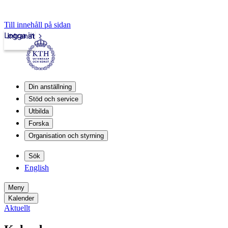
Till innehåll på sidan
Logga in
Intranät
Din anställning
Stöd och service
Utbilda
Forska
Organisation och styrning
Sök
English
Meny
Kalender
Aktuellt