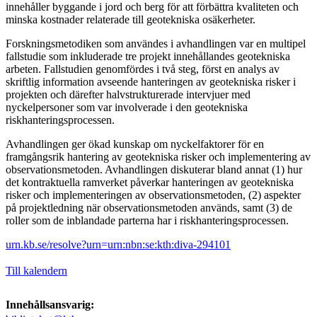
innehåller byggande i jord och berg för att förbättra kvaliteten och
minska kostnader relaterade till geotekniska osäkerheter.
Forskningsmetodiken som användes i avhandlingen var en multipel
fallstudie som inkluderade tre projekt innehållandes geotekniska
arbeten. Fallstudien genomfördes i två steg, först en analys av
skriftlig information avseende hanteringen av geotekniska risker i
projekten och därefter halvstrukturerade intervjuer med
nyckelpersoner som var involverade i den geotekniska
riskhanteringsprocessen.
Avhandlingen ger ökad kunskap om nyckelfaktorer för en
framgångsrik hantering av geotekniska risker och implementering av
observations­metoden. Avhandlingen diskuterar bland annat (1) hur
det kontraktuella ramverket påverkar hanteringen av geotekniska
risker och implemen­teringen av observationsmetoden, (2) aspekter
på projektledning när observationsmetoden används, samt (3) de
roller som de inblandade parterna har i riskhanteringsprocessen.
urn.kb.se/resolve?urn=urn:nbn:se:kth:diva-294101
Till kalendern
Innehållsansvarig: