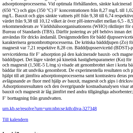
adsorptionsprocesserna. Vid optimala förhållanden, sänkte kalcinerad
-
(650 °C) och gips (350 °C) F
koncentrationen från 8,27 mg/L till 1,0
mg/L. Bauxit och gips sänkte vattnets pH från 9,38 till 6,74 respekti
värdet från 9,38 till 10,12 vilket är över pH-intervallet mellan 6,5 - 8
rekommenderats av Världshälsoorganisationens (WHO) riktlinjer för 
Bureau of Standards (TBS). Därför justering av pH behövs innan det 
användas för dricks ändamål. Designmodellen för bädd djupsservicet
karakterisera genombrottsprocesserna. De kritiska bädddjupen (Zo) fö
magnesit var 7,21 respektive 8,28 cm. Bädddjupsservicetid (BDST)-pl
-
servicetiderna för F
adsorption på den kalcinerade bauxit- och magne
bädddjupet. Det lägre värdet på kinetisk hastighetsparameter (Kα) för
och magnesit (1,50E-5 L/mg s) visade att genombrottet sker i korta bä
bäddar för att undvika genombrott. De experimentella resultaten och 
hjälpt till att jämföra adsorptionsprocesserna samt kontrastera deras pr
avlägsnande av fluor med hjälp av bauxit, magnesit och gips i dricksv
Adsorptionsresultaten och den övergripande kostnadsanalysen visar at
bauxit och magnesit är låg jämfört med andra tillgängliga adsorbenter
-
F
borttagning från grundvatten.
urn.kb.se/resolve?urn=urn:nbn:se:kth:diva-327348
Till kalendern