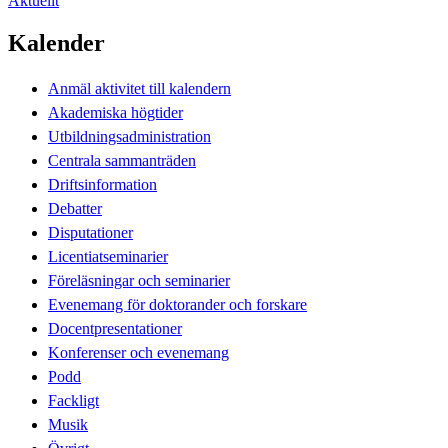
Aktuellt
Kalender
Anmäl aktivitet till kalendern
Akademiska högtider
Utbildningsadministration
Centrala sammanträden
Driftsinformation
Debatter
Disputationer
Licentiatseminarier
Föreläsningar och seminarier
Evenemang för doktorander och forskare
Docentpresentationer
Konferenser och evenemang
Podd
Fackligt
Musik