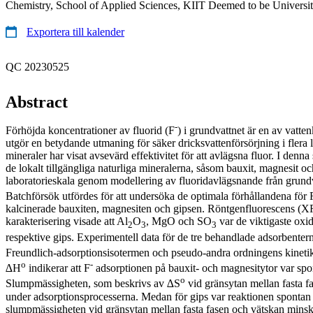
Chemistry, School of Applied Sciences, KIIT Deemed to be Universi
Exportera till kalender
QC 20230525
Abstract
-
Förhöjda koncentrationer av fluorid (F
) i grundvattnet är en av vatte
utgör en betydande utmaning för säker dricksvattenförsörjning i flera 
mineraler har visat avsevärd effektivitet för att avlägsna fluor. I denn
de lokalt tillgängliga naturliga mineralerna, såsom bauxit, magnesit oc
laboratorieskala genom modellering av fluoridavlägsnande från grundv
Batchförsök utfördes för att undersöka de optimala förhållandena för 
kalcinerade bauxiten, magnesiten och gipsen. Röntgenfluorescens (X
karakterisering visade att Al
O
, MgO och SO
var de viktigaste oxid
2
3
3
respektive gips. Experimentell data för de tre behandlade adsorbenter
Freundlich-adsorptionsisotermen och pseudo-andra ordningens kineti
o
-
∆H
indikerar att F
adsorptionen på bauxit- och magnesitytor var sp
o
Slumpmässigheten, som beskrivs av ∆S
vid gränsytan mellan fasta f
under adsorptionsprocesserna. Medan för gips var reaktionen spontan
slumpmässigheten vid gränsytan mellan fasta fasen och vätskan mins