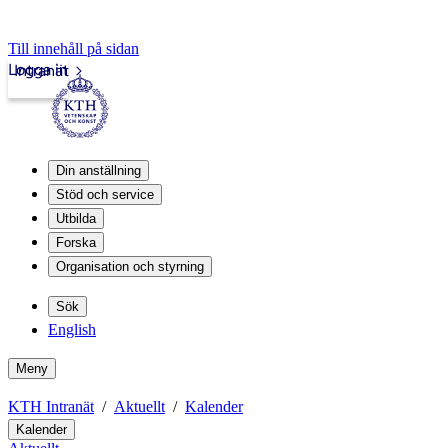
Till innehåll på sidan
Logga in
Intranät
Din anställning
Stöd och service
Utbilda
Forska
Organisation och styrning
Sök
English
Meny
KTH Intranät
Aktuellt
Kalender
Kalender