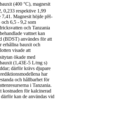
 bauxit (400 °C), magnesit
2, 0,233 respektive 1,99
ve 7,41. Magnesit höjde pH-
,5 och 6,5 - 9,2 som
dricksvatten och Tanzania
behandlade vattnet kan
id (BDST) användes för att
r erhållna bauxit och
otten visade att
sitytan ökade med
 bauxit (1,43E-5 L/mg s)
ddar; därför krävs djupare
prediktionsmodellena har
estanda och hållbarhet för
attenresurserna i Tanzania.
t kostnaden för kalcinerad
; därför kan de användas vid