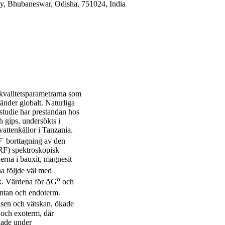
ty, Bhubaneswar, Odisha, 751024, India
nkvalitetsparametrarna som
länder globalt. Naturliga
a studie har prestandan hos
h gips, undersökts i
attenkällor i Tanzania.
-
F
borttagning av den
RF) spektroskopisk
erna i bauxit, magnesit
na följde väl med
o
k. Värdena för ∆G
och
ontan och endoterm.
asen och vätskan, ökade
 och exoterm, där
kade under