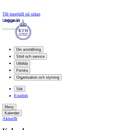
Till innehåll på sidan
Logga in
Intranät
Din anställning
Stöd och service
Utbilda
Forska
Organisation och styrning
Sök
English
Meny
Kalender
Aktuellt