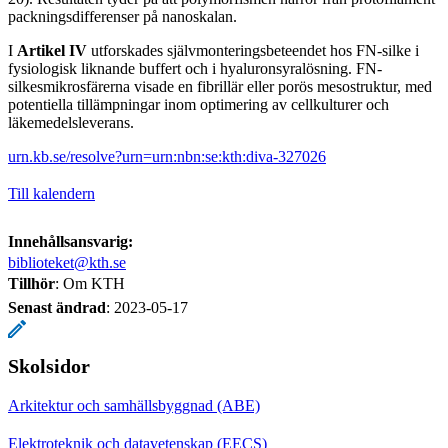
packningsdifferenser på nanoskalan.
I
Artikel IV
utforskades självmonteringsbeteendet hos FN-silke i
fysiologisk liknande buffert och i hyaluronsyralösning. FN-
silkesmikrosfärerna visade en fibrillär eller porös mesostruktur, med
potentiella tillämpningar inom optimering av cellkulturer och
läkemedelsleverans.
urn.kb.se/resolve?urn=urn:nbn:se:kth:diva-327026
Till kalendern
Innehållsansvarig:
biblioteket@kth.se
Tillhör
: Om KTH
Senast ändrad
:
2023-05-17
Skolsidor
Arkitektur och samhällsbyggnad (ABE)
Elektroteknik och datavetenskap (EECS)