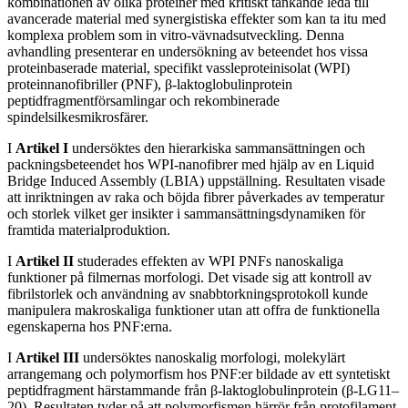
kombinationen av olika proteiner med kritiskt tänkande leda till
avancerade material med synergistiska effekter som kan ta itu med
komplexa problem som in vitro-vävnadsutveckling. Denna
avhandling presenterar en undersökning av beteendet hos vissa
proteinbaserade material, specifikt vassleproteinisolat (WPI)
proteinnanofibriller (PNF), β-laktoglobulinprotein
peptidfragmentförsamlingar och rekombinerade
spindelsilkesmikrosfärer.
I
Artikel I
undersöktes den hierarkiska sammansättningen och
packningsbeteendet hos WPI-nanofibrer med hjälp av en Liquid
Bridge Induced Assembly (LBIA) uppställning. Resultaten visade
att inriktningen av raka och böjda fibrer påverkades av temperatur
och storlek vilket ger insikter i sammansättningsdynamiken för
framtida materialproduktion.
I
Artikel II
studerades effekten av WPI PNFs nanoskaliga
funktioner på filmernas morfologi. Det visade sig att kontroll av
fibrilstorlek och användning av snabbtorkningsprotokoll kunde
manipulera makroskaliga funktioner utan att offra de funktionella
egenskaperna hos PNF:erna.
I
Artikel III
undersöktes nanoskalig morfologi, molekylärt
arrangemang och polymorfism hos PNF:er bildade av ett syntetiskt
peptidfragment härstammande från β-laktoglobulinprotein (β-LG11–
20). Resultaten tyder på att polymorfismen härrör från protofilament