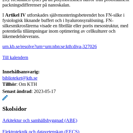
packningsdifferenser på nanoskalan.
I
Artikel IV
utforskades självmonteringsbeteendet hos FN-silke i
fysiologisk liknande buffert och i hyaluronsyralösning. FN-
silkesmikrosfärerna visade en fibrillär eller porös mesostruktur, med
potentiella tillämpningar inom optimering av cellkulturer och
läkemedelsleverans.
urn.kb.se/resolve?urn=urn:nbn:se:kth:diva-327026
Till kalendern
Innehållsansvarig:
biblioteket@kth.se
Tillhör
: Om KTH
Senast ändrad
:
2023-05-17
Skolsidor
Arkitektur och samhällsbyggnad (ABE)
Elektroteknik och datavetenskap (EECS)