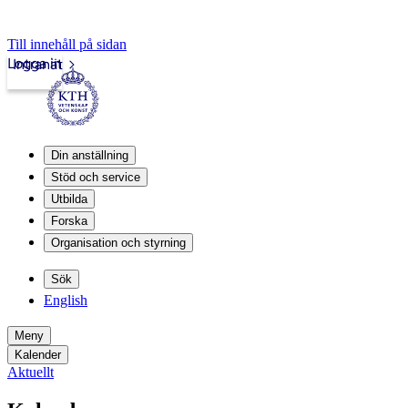
Till innehåll på sidan
Logga in
Intranät
Din anställning
Stöd och service
Utbilda
Forska
Organisation och styrning
Sök
English
Meny
Kalender
Aktuellt