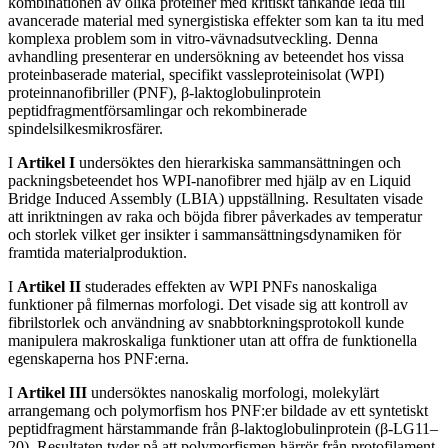
kombinationen av olika proteiner med kritiskt tänkande leda till
avancerade material med synergistiska effekter som kan ta itu med
komplexa problem som in vitro-vävnadsutveckling. Denna
avhandling presenterar en undersökning av beteendet hos vissa
proteinbaserade material, specifikt vassleproteinisolat (WPI)
proteinnanofibriller (PNF), β-laktoglobulinprotein
peptidfragmentförsamlingar och rekombinerade
spindelsilkesmikrosfärer.
I
Artikel I
undersöktes den hierarkiska sammansättningen och
packningsbeteendet hos WPI-nanofibrer med hjälp av en Liquid
Bridge Induced Assembly (LBIA) uppställning. Resultaten visade
att inriktningen av raka och böjda fibrer påverkades av temperatur
och storlek vilket ger insikter i sammansättningsdynamiken för
framtida materialproduktion.
I
Artikel II
studerades effekten av WPI PNFs nanoskaliga
funktioner på filmernas morfologi. Det visade sig att kontroll av
fibrilstorlek och användning av snabbtorkningsprotokoll kunde
manipulera makroskaliga funktioner utan att offra de funktionella
egenskaperna hos PNF:erna.
I
Artikel III
undersöktes nanoskalig morfologi, molekylärt
arrangemang och polymorfism hos PNF:er bildade av ett syntetiskt
peptidfragment härstammande från β-laktoglobulinprotein (β-LG11–
20). Resultaten tyder på att polymorfismen härrör från protofilament