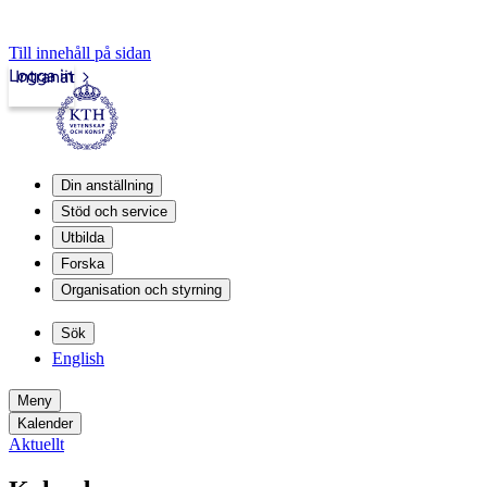
Till innehåll på sidan
Logga in
Intranät
Din anställning
Stöd och service
Utbilda
Forska
Organisation och styrning
Sök
English
Meny
Kalender
Aktuellt