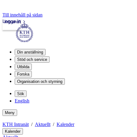
Till innehåll på sidan
Logga in
Intranät
Din anställning
Stöd och service
Utbilda
Forska
Organisation och styrning
Sök
English
Meny
KTH Intranät
Aktuellt
Kalender
Kalender