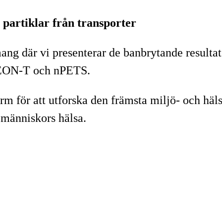
 partiklar från transporter
g där vi presenterar de banbrytande resultate
LEON-T och nPETS.
m för att utforska den främsta miljö- och häl
 människors hälsa.