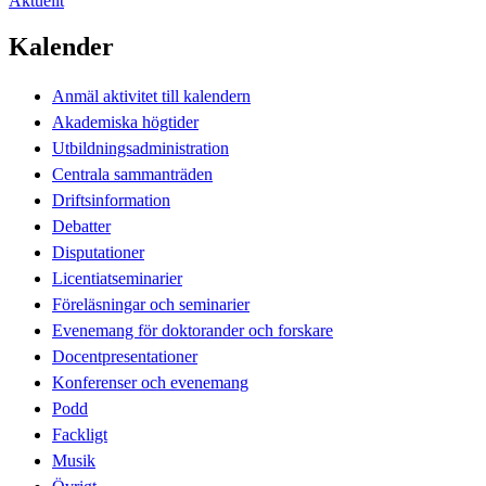
Aktuellt
Kalender
Anmäl aktivitet till kalendern
Akademiska högtider
Utbildningsadministration
Centrala sammanträden
Driftsinformation
Debatter
Disputationer
Licentiatseminarier
Föreläsningar och seminarier
Evenemang för doktorander och forskare
Docentpresentationer
Konferenser och evenemang
Podd
Fackligt
Musik