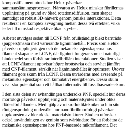
kompositfilament utreds hur Helux påverkar
sammansättningsprocessen. Närvaron av Helux minskar fibrillernas
upplinjering på grund av ökad rotationsdiffusion, men skapar
samtidigt ett robust 3D-nätverk genom joniska interaktioner. Detta
resulterar i en komplex avvägning mellan dessa två effekter, vilka
leder till minskad respektive ökad styvhet.
Arbetet utvidgas sedan till LCNF från ofullständigt blekt barrträds-
(pappers)massa med varierande lignininnehåll. Precis som Helux
påverkar upplinjeringen och de mekaniska egenskaperna hos
filament skapade av LCNF, där ligninet fungerar som ett naturligt
bindemedel som förbättrar interfibrillära interaktioner. Studien visar
att LCNF-filament uppvisar högre brottstyrka och styvhet jämfört
med CNF-filament, särskilt när lignininnehållet är optimerat. Utöver
filament görs skum från LCNF. Dessa utvärderas med avseende på
mekaniska egenskaper och kumulativt energibehov. Dessa skum
visar stor potential som ett hållbart alternativ till fossilbaserade skum.
I den sista delen av avhandlingen undersöks PNF, speciellt hur deras
morfologi påverkar upplinjering och materialsyntes under olika
flödesförhållanden. Med hjälp av mikrofluidiktekniker och in situ
röntgenspridning undersöks hur nanofibrillmorfologi påverkar
uppkomsten av hierarkiska materialstrukturer. Studien utforskar
också användningen av genipin som tvärbindare för att förbättra de
mekaniska egenskaperna hos PNF-baserade mikrofilament. Det