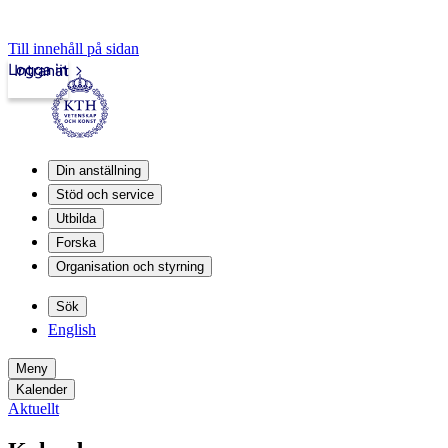
Till innehåll på sidan
Logga in
Intranät
Din anställning
Stöd och service
Utbilda
Forska
Organisation och styrning
Sök
English
Meny
Kalender
Aktuellt