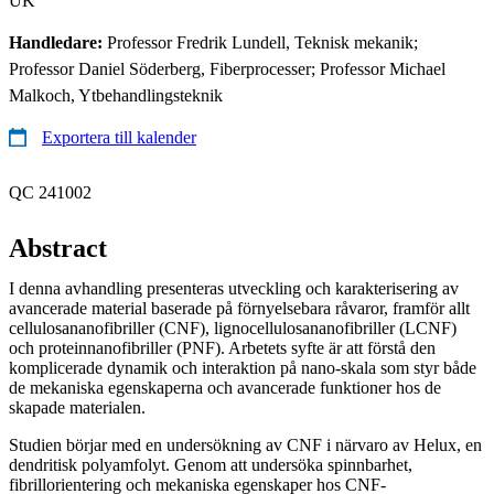
UK
Handledare:
Professor Fredrik Lundell, Teknisk mekanik;
Professor Daniel Söderberg, Fiberprocesser; Professor Michael
Malkoch, Ytbehandlingsteknik
Exportera till kalender
QC 241002
Abstract
I denna avhandling presenteras utveckling och karakterisering av
avancerade material baserade på förnyelsebara råvaror, framför allt
cellulosananofibriller (CNF), lignocellulosananofibriller (LCNF)
och proteinnanofibriller (PNF). Arbetets syfte är att förstå den
komplicerade dynamik och interaktion på nano-skala som styr både
de mekaniska egenskaperna och avancerade funktioner hos de
skapade materialen.
Studien börjar med en undersökning av CNF i närvaro av Helux, en
dendritisk polyamfolyt. Genom att undersöka spinnbarhet,
fibrillorientering och mekaniska egenskaper hos CNF-