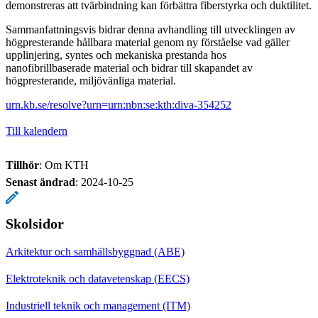
demonstreras att tvärbindning kan förbättra fiberstyrka och duktilitet.
Sammanfattningsvis bidrar denna avhandling till utvecklingen av
högpresterande hållbara material genom ny förståelse vad gäller
upplinjering, syntes och mekaniska prestanda hos
nanofibrillbaserade material och bidrar till skapandet av
högpresterande, miljövänliga material.
urn.kb.se/resolve?urn=urn:nbn:se:kth:diva-354252
Till kalendern
Tillhör
: Om KTH
Senast ändrad
:
2024-10-25
Skolsidor
Arkitektur och samhällsbyggnad (ABE)
Elektroteknik och datavetenskap (EECS)
Industriell teknik och management (ITM)