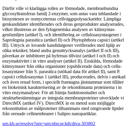
Därför ville vi klarlägga rollen av förmodade, membranbundna
glyco­syltransferas familj 2-enzymer, som antas vara inblandade i
biosyntesen av oomyceternas cellväggspolysackarider. Lämpliga
genkandidater identi­fierades och deras genprodukter analyserades,
vilket illustreras av den fylogenetiska analysen av kitinsyntas-
genfamiljen (artikel I), och identi­fiering av cellulosasyntasgener i
Saprolegnia parasitica (artikel II) och Phytophthora capsici (artikel
III). Uttryck av lovande kandidatgener verifierades med hjälp av
olika tekniker, bland andra genuttrycksanalys (artikel II och III),
påverkan av inhibitorer på hyfernas tillväxt (artikel I och II) och
enzymaktivitet i in vitro analyser (artikel II). Enskilda, för­modade
kitinsyntaser från olika organismer (opublicerade data) och cellu­
losasyntaser från S. parasitica (utökad data för artikel II), samt P.
capsici cellulosasyntas 1 (artikel III), producerades, delvis i anrikad
och även renad form, i speciellt framtagna jäststammar som tillåter
en biokemisk karakterisering av de rekombinanta proteinerna i in
vitro enzymanalyser. För att främja funktionsstudier och
strukturbestämningar av integrala membranproteiner utvecklade vi
DirectMX (artikel IV). DirectMX är en metod som möjliggör
rekonstitution av målproteiner tillsammans med omgivande lipider
från orenade cellmembraner i Salipro nanopartiklar.
urn.kb.se/resolve?urn=urn:nbn:se:kth:diva-303802