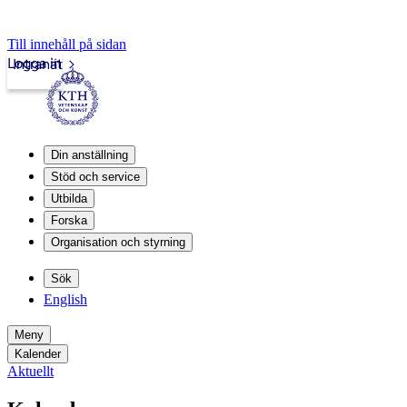
Till innehåll på sidan
Logga in
Intranät
Din anställning
Stöd och service
Utbilda
Forska
Organisation och styrning
Sök
English
Meny
Kalender
Aktuellt