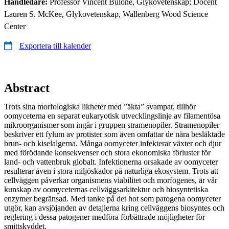
Handledare:
Professor Vincent Bulone, Glykovetenskap; Docent
Lauren S. McKee, Glykovetenskap, Wallenberg Wood Science
Center
Exportera till kalender
Abstract
Trots sina morfologiska likheter med ”äkta” svampar, tillhör
oomyceterna en separat eukaryotisk utvecklingslinje av filamentösa
mikroorganismer som ingår i gruppen stramenopiler. Stramenopiler
beskriver ett fylum av protister som även omfattar de nära besläktade
brun- och kiselalgerna. Många oomyceter infekterar växter och djur
med förödande konsekvenser och stora ekonomiska förluster för
land- och vattenbruk globalt. Infek­tionerna orsakade av oomyceter
resulterar även i stora miljöskador på naturliga ekosystem. Trots att
cellväggen påverkar organismens viabilitet och morfogenes, är vår
kunskap av oomyceternas cellväggsarkitektur och biosyntetiska
enzymer begränsad. Med tanke på det hot som patogena oomyceter
utgör, kan avsjöjanden av detajlerna kring cellväggens bio­syntes och
reglering i dessa patogener medföra förbättrade möjligheter för
smittskyddet.