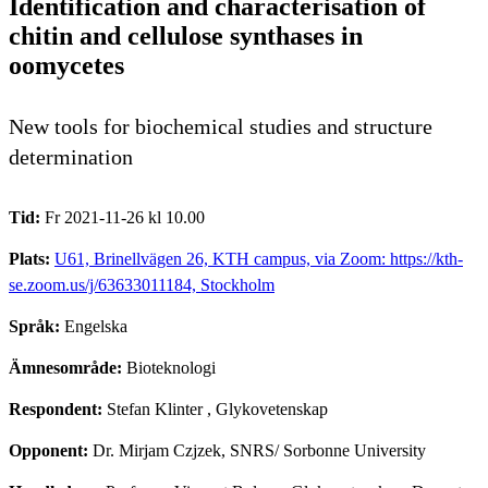
Identification and characterisation of
chitin and cellulose synthases in
oomycetes
New tools for biochemical studies and structure
determination
Tid:
Fr 2021-11-26 kl 10.00
Plats:
U61, Brinellvägen 26, KTH campus, via Zoom: https://kth-
se.zoom.us/j/63633011184, Stockholm
Språk:
Engelska
Ämnesområde:
Bioteknologi
Respondent:
Stefan Klinter
, Glykovetenskap
Opponent:
Dr. Mirjam Czjzek, SNRS/ Sorbonne University