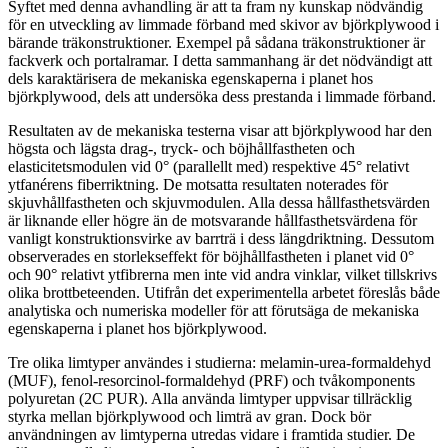
Syftet med denna avhandling är att ta fram ny kunskap nödvändig
för en utveckling av limmade förband med skivor av björkplywood i
bärande träkonstruktioner. Exempel på sådana träkonstruktioner är
fackverk och portalramar. I detta sammanhang är det nödvändigt att
dels karaktärisera de mekaniska egenskaperna i planet hos
björkplywood, dels att undersöka dess prestanda i limmade förband.
Resultaten av de mekaniska testerna visar att björkplywood har den
högsta och lägsta drag-, tryck- och böjhållfastheten och
elasticitetsmodulen vid 0° (parallellt med) respektive 45° relativt
ytfanérens fiberriktning. De motsatta resultaten noterades för
skjuvhållfastheten och skjuvmodulen. Alla dessa hållfasthetsvärden
är liknande eller högre än de motsvarande hållfasthetsvärdena för
vanligt konstruktionsvirke av barrträ i dess längdriktning. Dessutom
observerades en storlekseffekt för böjhållfastheten i planet vid 0°
och 90° relativt ytfibrerna men inte vid andra vinklar, vilket tillskrivs
olika brottbeteenden. Utifrån det experimentella arbetet föreslås både
analytiska och numeriska modeller för att förutsäga de mekaniska
egenskaperna i planet hos björkplywood.
Tre olika limtyper användes i studierna: melamin-urea-formaldehyd
(MUF), fenol-resorcinol-formaldehyd (PRF) och tvåkomponents
polyuretan (2C PUR). Alla använda limtyper uppvisar tillräcklig
styrka mellan björkplywood och limträ av gran. Dock bör
användningen av limtyperna utredas vidare i framtida studier. De