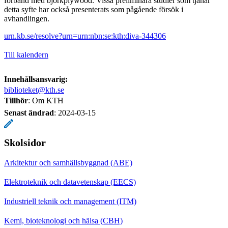
förband med björkplywood. Vissa preliminära studier som tjänar
detta syfte har också presenterats som pågående försök i
avhandlingen.
urn.kb.se/resolve?urn=urn:nbn:se:kth:diva-344306
Till kalendern
Innehållsansvarig:
biblioteket@kth.se
Tillhör
: Om KTH
Senast ändrad
:
2024-03-15
Skolsidor
Arkitektur och samhällsbyggnad (ABE)
Elektroteknik och datavetenskap (EECS)
Industriell teknik och management (ITM)
Kemi, bioteknologi och hälsa (CBH)