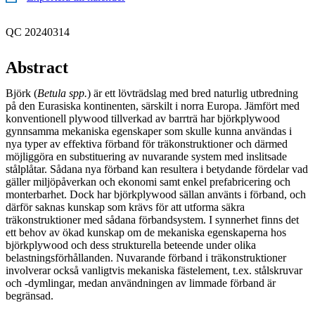
QC 20240314
Abstract
Björk (
Betula spp.
) är ett lövträdslag med bred naturlig utbredning
på den Eurasiska kontinenten, särskilt i norra Europa. Jämfört med
konventionell plywood tillverkad av barrträ har björkplywood
gynnsamma mekaniska egenskaper som skulle kunna användas i
nya typer av effektiva förband för träkonstruktioner och därmed
möjliggöra en substituering av nuvarande system med inslitsade
stålplåtar. Sådana nya förband kan resultera i betydande fördelar vad
gäller miljöpåverkan och ekonomi samt enkel prefabricering och
monterbarhet. Dock har björkplywood sällan använts i förband, och
därför saknas kunskap som krävs för att utforma säkra
träkonstruktioner med sådana förbandsystem. I synnerhet finns det
ett behov av ökad kunskap om de mekaniska egenskaperna hos
björkplywood och dess strukturella beteende under olika
belastningsförhållanden. Nuvarande förband i träkonstruktioner
involverar också vanligtvis mekaniska fästelement, t.ex. stålskruvar
och -dymlingar, medan användningen av limmade förband är
begränsad.