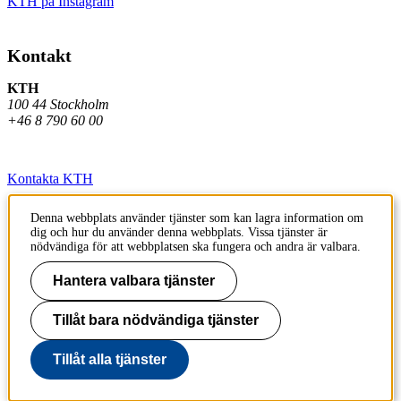
KTH på Instagram
Kontakt
KTH
100 44 Stockholm
+46 8 790 60 00
Kontakta KTH
Jobba på KTH
Denna webbplats använder tjänster som kan lagra information om
dig och hur du använder denna webbplats. Vissa tjänster är
Press och media
nödvändiga för att webbplatsen ska fungera och andra är valbara.
Faktura och betalning KTH
Hantera valbara tjänster
Om KTH:s webbplatser
Tillåt bara nödvändiga tjänster
Tillgänglighetsredogörelse
Tillåt alla tjänster
Till sidans topp