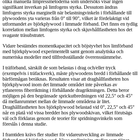
olika manuella limpressmetoderna som undersöks visar ingen
signifikant inverkan på limfogens styrka. Dessutom ändras
limfogens styrka marginellt när belastningvinkeln i förhållande till
plywoodens yta varieras från 0° till 90°, vilket är fördelaktigt vid
utformandet av björkplywood i limmade förband. Det finns en tydlig
korrelation mellan limfogens styrka och skjuvhållfastheten hos det
svagaste träsubstratet.
Vidare bestämdes momentkapacitet och böjstyvhet hos limförband
med björkplywood experimentellt samt genom analytiska och
numeriska modeller med tillfredsställande överensstämmelse.
I träförband, särskilt de som belastas i drag och/eller tryck
(exempelvis i träfackverk), måste plywoodens bredd i förhållande till
bärförmågan beräknas. Resultaten visar att draghållfastheten hos
björkplywood inom det limmade området inte påverkas av
ytfanerens fiberriktning i förhållande dragriktningen. Detta beror
möjligen på den begränsade sprickutbredningen vid 22,5° och 45°
då mellanrummet mellan de limmade områdena är litet.
Draghållfastheten hos björkplywood belastad vid 0°, 22,5° och 45°
når en platå vid vissa bredder hos plywoodskivan, vilket förutsägs
väl och förklaras genom de teorier för spridningsvinkeln som
föreslås i denna studie.
I framtiden krävs fler studier för vidareutveckling av limmade