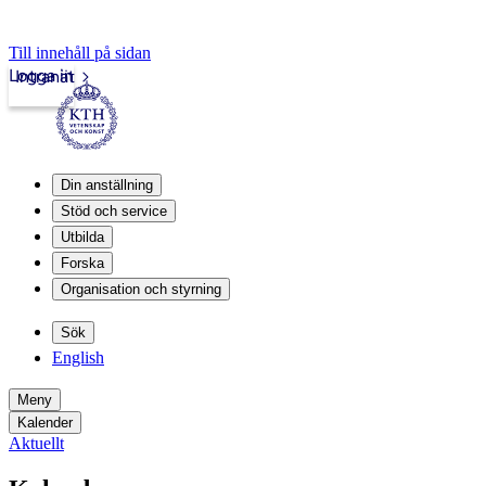
Till innehåll på sidan
Logga in
Intranät
Din anställning
Stöd och service
Utbilda
Forska
Organisation och styrning
Sök
English
Meny
Kalender
Aktuellt