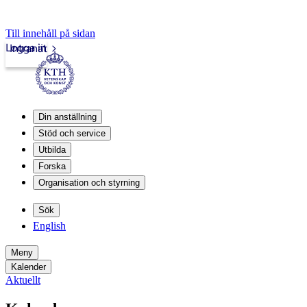
Till innehåll på sidan
Logga in
Intranät
Din anställning
Stöd och service
Utbilda
Forska
Organisation och styrning
Sök
English
Meny
Kalender
Aktuellt