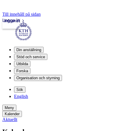
Till innehåll på sidan
Logga in
Intranät
Din anställning
Stöd och service
Utbilda
Forska
Organisation och styrning
Sök
English
Meny
Kalender
Aktuellt