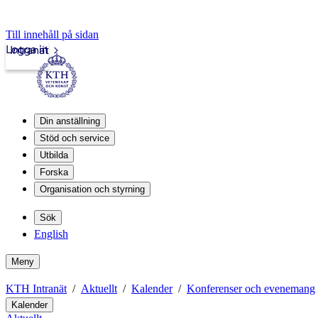
Till innehåll på sidan
Logga in
Intranät
Din anställning
Stöd och service
Utbilda
Forska
Organisation och styrning
Sök
English
Meny
KTH Intranät
Aktuellt
Kalender
Konferenser och evenemang
Kalender