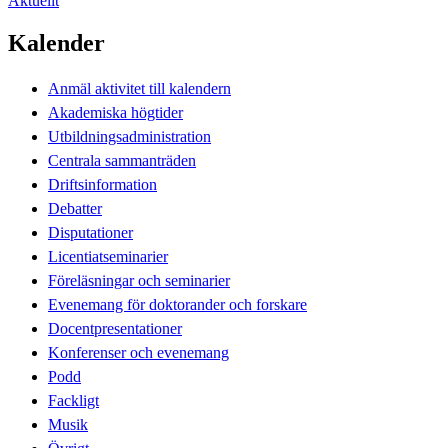
Aktuellt
Kalender
Anmäl aktivitet till kalendern
Akademiska högtider
Utbildningsadministration
Centrala sammanträden
Driftsinformation
Debatter
Disputationer
Licentiatseminarier
Föreläsningar och seminarier
Evenemang för doktorander och forskare
Docentpresentationer
Konferenser och evenemang
Podd
Fackligt
Musik