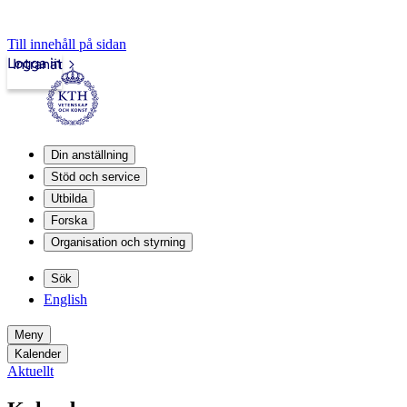
Till innehåll på sidan
Logga in
Intranät
Din anställning
Stöd och service
Utbilda
Forska
Organisation och styrning
Sök
English
Meny
Kalender
Aktuellt