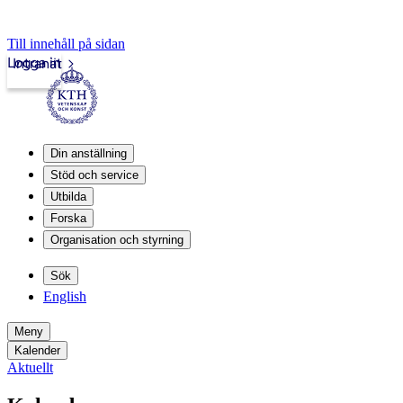
Till innehåll på sidan
Logga in
Intranät
Din anställning
Stöd och service
Utbilda
Forska
Organisation och styrning
Sök
English
Meny
Kalender
Aktuellt