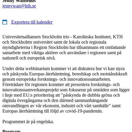
Jenny Wanselius
jennywan@kth.se
Exportera till kalender
Universitetsalliansen Stockholm trio - Karolinska Institutet, KTH
och Stockholms universitet samt de lokala och regionala
myndigheterna i Region Stockholm har tillsammans ett omfattande
samarbete med viktiga aktörer och användare i regionen samt på
nationell och europeisk nivå.
Under detta webbinarium kommer vi att diskutera hur vi kan styra
och påskynda Europas återhämtning, beredskap och motståndskraft
genom europeiska forsknings- och innovationssamarbeten.
Företrädare för regionen kommer att presentera forsknings- och
innovationssamverkansprojekt som fokuserar på områden som ligger
i linje med EU:s prioritering att "påskynda de dubbla gröna och
digitala övergångarna och den därmed sammanhängande
omvandlingen av vår ekonomi, industri och vårt samhälle" samt
Europas återhämtning till följd av covid-19-pandemin.
Programmet är på engelska.
Program