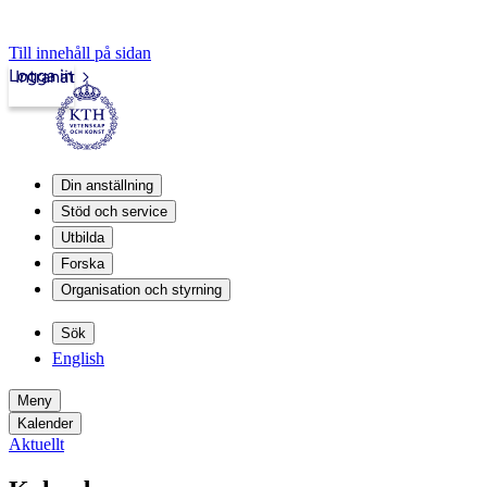
Till innehåll på sidan
Logga in
Intranät
Din anställning
Stöd och service
Utbilda
Forska
Organisation och styrning
Sök
English
Meny
Kalender
Aktuellt