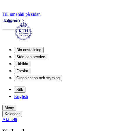
Till innehåll på sidan
Logga in
Intranät
Din anställning
Stöd och service
Utbilda
Forska
Organisation och styrning
Sök
English
Meny
Kalender
Aktuellt