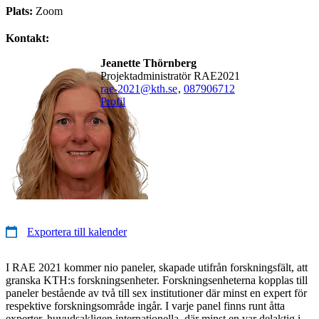
Plats:
Zoom
Kontakt:
Jeanette Thörnberg
Projektadministratör RAE2021
rae-2021@kth.se
,
08790
6712
Profil
Exportera till kalender
I RAE 2021 kommer nio paneler, skapade utifrån forskningsfält, att
granska KTH:s forskningsenheter. Forskningsenheterna kopplas till
paneler bestående av två till sex institutioner där minst en expert för
respektive forskningsområde ingår. I varje panel finns runt åtta
experter, huvudsakligen internationella, där minst en var delaktig i