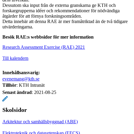
Dessutom ska input från de externa granskarna ge KTH och
forskargrupperna idéer och rekommendationer för nödvändiga
åtgärder för att förnya forskningsområden.
Detta innebär att denna RAE är mer framåtriktad än de två tidigare
utvärderingarna.
Besök RAE:s webbsidor
för mer information
Research Assessment Exercise (RAE) 2021
Till kalendern
Innehållsansvarig:
evenemang@kth.se
Tillhör
: KTH Intranät
Senast ändrad
:
2021-08-25
Skolsidor
Arkitektur och samhällsbyggnad (ABE)
Elektroteknik och datavetenskap (EECS)