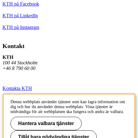
KTH på Facebook
KTH på LinkedIn
KTH på Instagram
Kontakt
KTH
100 44 Stockholm
+46 8 790 60 00
Kontakta KTH
Jobba på KTH
Denna webbplats använder tjänster som kan lagra information om
dig och hur du använder denna webbplats. Vissa tjänster är
Press och media
nödvändiga för att webbplatsen ska fungera och andra är valbara.
Faktura och betalning KTH
Hantera valbara tjänster
Om KTH:s webbplatser
Tillåt bara nödvändiga tjänster