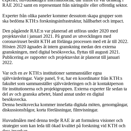
RAE 2012 samt en representant från näringsliv eller offentlig sektor.
Experter från olika paneler kommer dessutom skapa grupper som
ska bedöma KTH:s forskningsinfrastruktur, hållbarhet och impact.
Den pågående RAE:n var planerad att utföras under 2020 med
projektavslut i januari 2021. På grund av utvecklingen med
coronaviruset beslöt KTH att förlänga processen med ett år till 2022.
Hösten 2020 ägnades åt intern granskning medan den externa
granskningen, med digital besöksvecka, flyttas till augusti 2021.
Publicering av rapporter och projektavslut är planerat till januari
2022.
Var och en av KTH:s institutioner sammanställer egna
självvärderingar. Varje panel, 9 st, har en koordinator från KTH:s
fakultet som sammanställer självvärderingen och är kontaktperson
för institutionerna och projektgruppen. Externa experter får sedan ta
del av och granska arbetet, bland annat under en digital
besöksvecka.
Denna besöksvecka kommer innefatta digitala möten, genomgångar,
diskussionsfrågor, korta föreläsningar, filmvisningar.
Huvudmålen med denna tredje RAE är att formulera visioner och
strategier som kan leda till ökad kvalitet på forskning vid KTH och
dess inverkan.