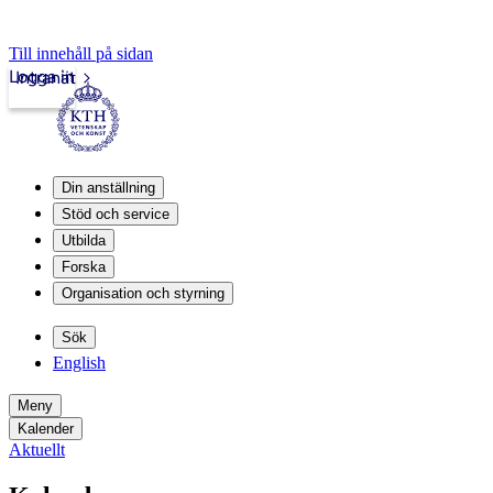
Till innehåll på sidan
Logga in
Intranät
Din anställning
Stöd och service
Utbilda
Forska
Organisation och styrning
Sök
English
Meny
Kalender
Aktuellt