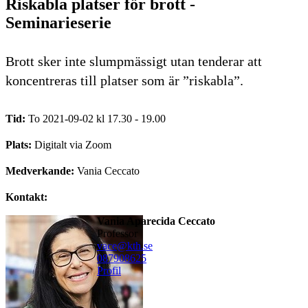
Riskabla platser för brott -
Seminarieserie
Brott sker inte slumpmässigt utan tenderar att
koncentreras till platser som är ”riskabla”.
Tid:
To 2021-09-02 kl 17.30 - 19.00
Plats:
Digitalt via Zoom
Medverkande:
Vania Ceccato
Kontakt:
Vania Aparecida Ceccato
professor
vace@kth.se
08790
8625
Profil