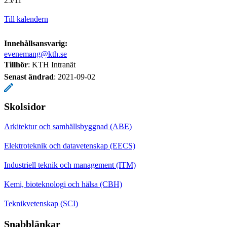
25/11
Till kalendern
Innehållsansvarig:
evenemang@kth.se
Tillhör
: KTH Intranät
Senast ändrad
:
2021-09-02
Skolsidor
Arkitektur och samhällsbyggnad (ABE)
Elektroteknik och datavetenskap (EECS)
Industriell teknik och management (ITM)
Kemi, bioteknologi och hälsa (CBH)
Teknikvetenskap (SCI)
Snabblänkar