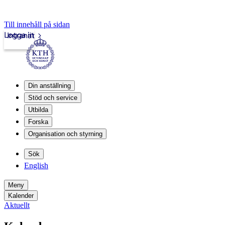
Till innehåll på sidan
Logga in
Intranät
Din anställning
Stöd och service
Utbilda
Forska
Organisation och styrning
Sök
English
Meny
Kalender
Aktuellt