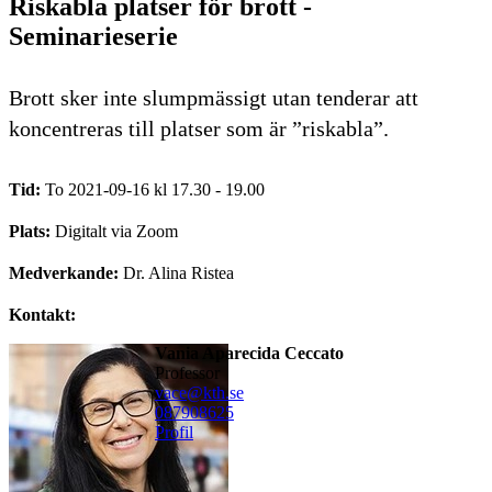
Riskabla platser för brott -
Seminarieserie
Brott sker inte slumpmässigt utan tenderar att
koncentreras till platser som är ”riskabla”.
Tid:
To 2021-09-16 kl 17.30 - 19.00
Plats:
Digitalt via Zoom
Medverkande:
Dr. Alina Ristea
Kontakt:
Vania Aparecida Ceccato
professor
vace@kth.se
08790
8625
Profil