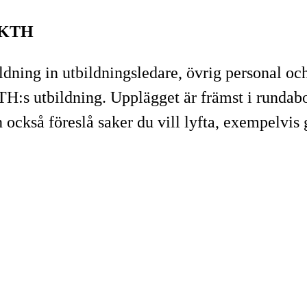
å KTH
ldning in utbildningsledare, övrig personal och
KTH:s utbildning. Upplägget är främst i rundab
n också föreslå saker du vill lyfta, exempelv