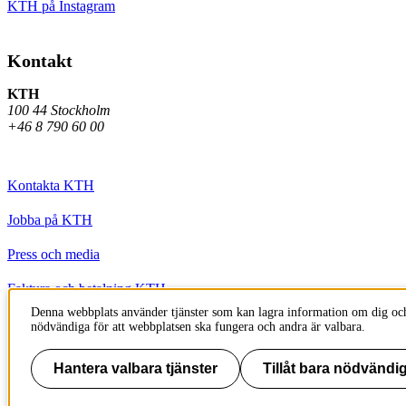
KTH på Instagram
Kontakt
KTH
100 44 Stockholm
+46 8 790 60 00
Kontakta KTH
Jobba på KTH
Press och media
Faktura och betalning KTH
Denna webbplats använder tjänster som kan lagra information om dig och
Om KTH:s webbplatser
nödvändiga för att webbplatsen ska fungera och andra är valbara.
Tillgänglighetsredogörelse
Hantera valbara tjänster
Tillåt bara nödvändig
Till sidans topp