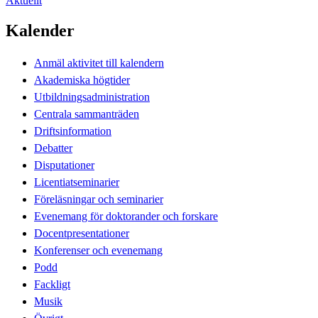
Aktuellt
Kalender
Anmäl aktivitet till kalendern
Akademiska högtider
Utbildningsadministration
Centrala sammanträden
Driftsinformation
Debatter
Disputationer
Licentiatseminarier
Föreläsningar och seminarier
Evenemang för doktorander och forskare
Docentpresentationer
Konferenser och evenemang
Podd
Fackligt
Musik