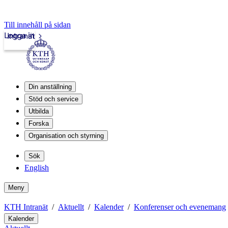
Till innehåll på sidan
Logga in
Intranät
Din anställning
Stöd och service
Utbilda
Forska
Organisation och styrning
Sök
English
Meny
KTH Intranät
Aktuellt
Kalender
Konferenser och evenemang
Kalender