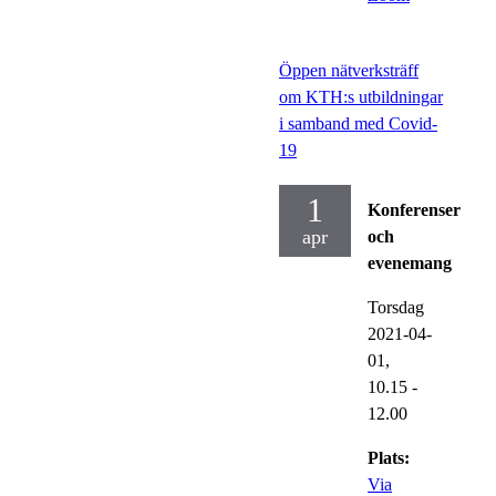
Öppen nätverksträff
om KTH:s utbildningar
i samband med Covid-
19
1
Konferenser
apr
och
evenemang
Torsdag
2021-04-
01,
10.15
-
12.00
Plats:
Via