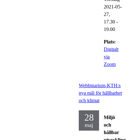
2021-05-
27,
17.30
-
19.00
Plats:
Digitalt
via
Zoom
Webbinarium-KTH:s
nya mål för hållbarhet
och klimat
28
Miljö
maj
och
hållbar
utveckling