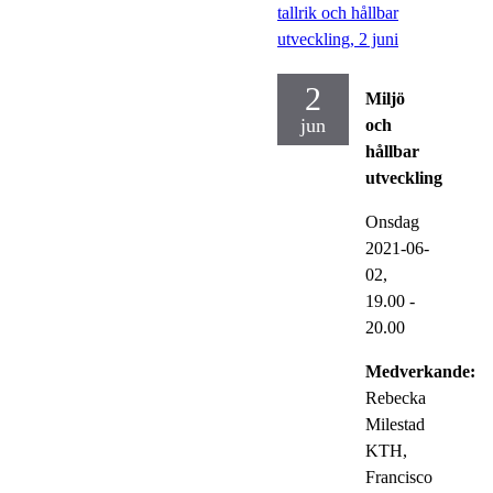
tallrik och hållbar
utveckling, 2 juni
2
Miljö
jun
och
hållbar
utveckling
Onsdag
2021-06-
02,
19.00
-
20.00
Medverkande:
Rebecka
Milestad
KTH,
Francisco