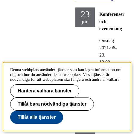
23
Konferenser
jun
och
evenemang
Onsdag
2021-06-
23,
13.00
-
15.00
Denna webbplats använder tjänster som kan lagra information om
dig och hur du använder denna webbplats. Vissa tjänster är
nödvändiga för att webbplatsen ska fungera och andra är valbara.
Plats:
Zoom
Hantera valbara tjänster
Tillåt bara nödvändiga tjänster
Riskabla platser för
brott - Seminarieserie,
Tillåt alla tjänster
del 17