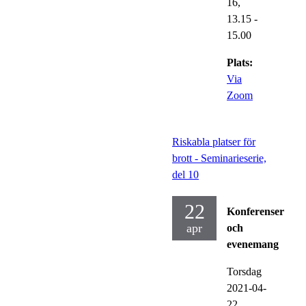
16,
13.15
-
15.00
Plats:
Via
Zoom
Riskabla platser för
brott - Seminarieserie,
del 10
22
Konferenser
apr
och
evenemang
Torsdag
2021-04-
22,