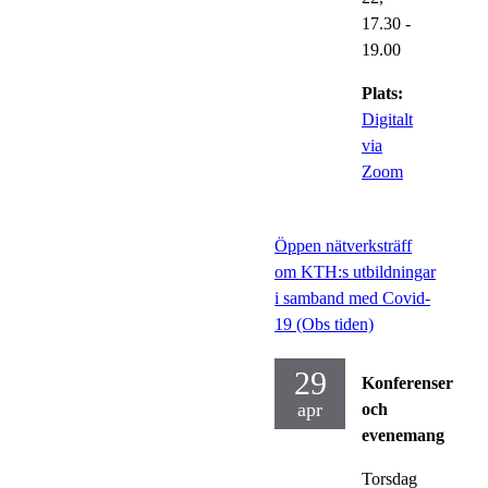
17.30
-
19.00
Plats:
Digitalt
via
Zoom
Öppen nätverksträff
om KTH:s utbildningar
i samband med Covid-
19 (Obs tiden)
29
Konferenser
apr
och
evenemang
Torsdag