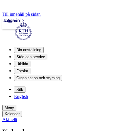
Till innehåll på sidan
Logga in
Intranät
Din anställning
Stöd och service
Utbilda
Forska
Organisation och styrning
Sök
English
Meny
Kalender
Aktuellt