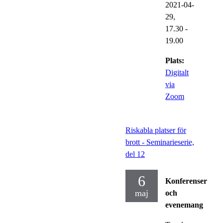
2021-04-
29,
17.30
-
19.00
Plats:
Digitalt
via
Zoom
Riskabla platser för
brott - Seminarieserie,
del 12
6
Konferenser
maj
och
evenemang