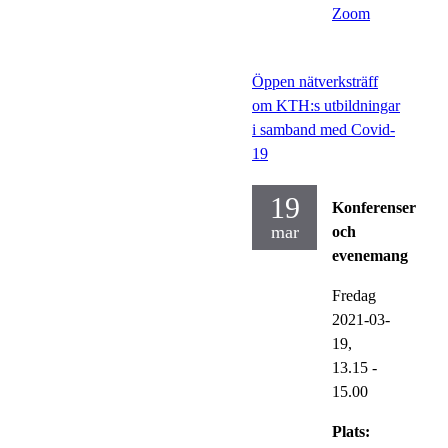
Zoom
Öppen nätverksträff
om KTH:s utbildningar
i samband med Covid-
19
19
Konferenser
mar
och
evenemang
Fredag
2021-03-
19,
13.15
-
15.00
Plats: