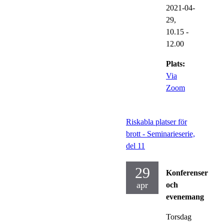
2021-04-
29,
10.15
-
12.00
Plats:
Via
Zoom
Riskabla platser för
brott - Seminarieserie,
del 11
29
Konferenser
apr
och
evenemang
Torsdag