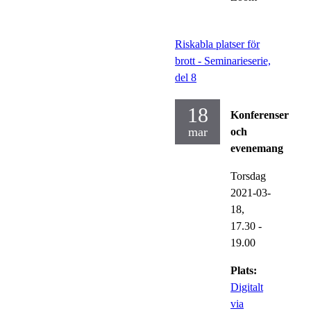
Riskabla platser för
brott - Seminarieserie,
del 8
18
Konferenser
mar
och
evenemang
Torsdag
2021-03-
18,
17.30
-
19.00
Plats:
Digitalt
via