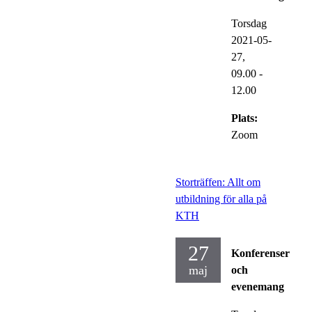
Torsdag
2021-05-
27,
09.00
-
12.00
Plats:
Zoom
Storträffen: Allt om
utbildning för alla på
KTH
27
Konferenser
maj
och
evenemang