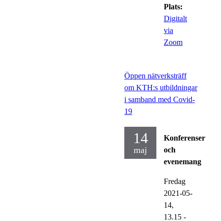
Plats:
Digitalt
via
Zoom
Öppen nätverksträff
om KTH:s utbildningar
i samband med Covid-
19
14
Konferenser
maj
och
evenemang
Fredag
2021-05-
14,
13.15
-