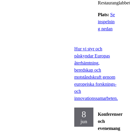
Restauranglabbet
Plats:
Se
inspelnin
g nedan
Hur vi styr och
påskyndar Europas
återhämtning,
beredskap och
motståndskraft genom
europeiska forsknings-
och
innovationssamarbeten.
8
Konferenser
jun
och
evenemang