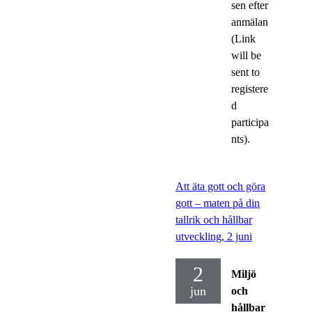
sen efter
anmälan
(Link
will be
sent to
registere
d
participa
nts).
Att äta gott och göra
gott – maten på din
tallrik och hållbar
utveckling, 2 juni
2
Miljö
jun
och
hållbar