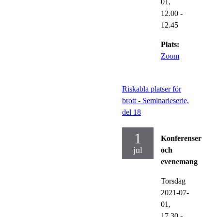
01,
12.00
-
12.45
Plats:
Zoom
Riskabla platser för
brott - Seminarieserie,
del 18
1
Konferenser
jul
och
evenemang
Torsdag
2021-07-
01,
17.30
-