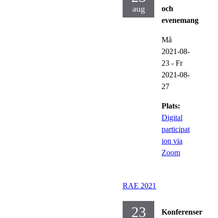
aug
och
evenemang
Må
2021-08-
23
-
Fr
2021-08-
27
Plats:
Digital
participat
ion via
Zoom
RAE 2021
23
Konferenser