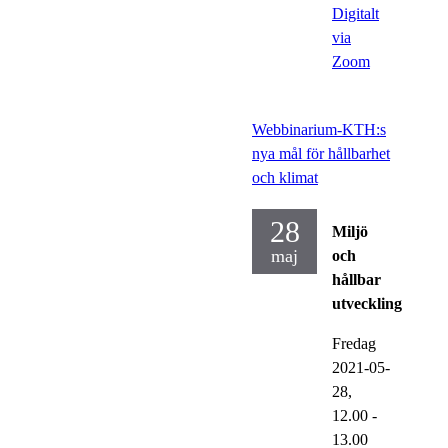
Digitalt
via
Zoom
Webbinarium-KTH:s
nya mål för hållbarhet
och klimat
28
Miljö
maj
och
hållbar
utveckling
Fredag
2021-05-
28,
12.00
-
13.00