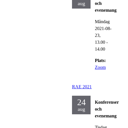
aug
och
evenemang
Måndag
2021-08-
23,
13.00
-
14.00
Plats:
Zoom
RAE 2021
24
Konferenser
aug
och
evenemang
Tisdag