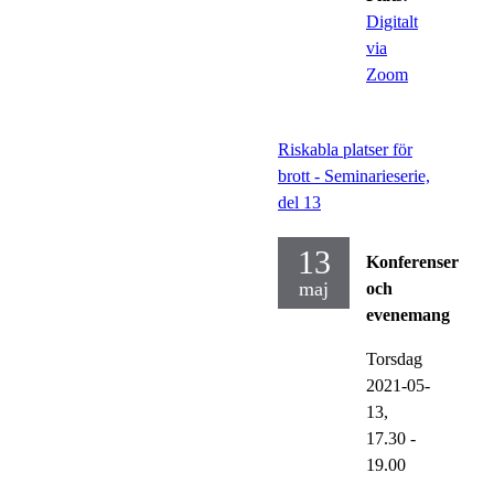
Digitalt
via
Zoom
Riskabla platser för
brott - Seminarieserie,
del 13
13
Konferenser
maj
och
evenemang
Torsdag
2021-05-
13,
17.30
-
19.00