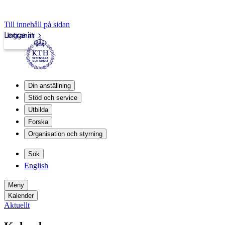
Till innehåll på sidan
Logga in
Intranät
Din anställning
Stöd och service
Utbilda
Forska
Organisation och styrning
Sök
English
Meny
Kalender
Aktuellt