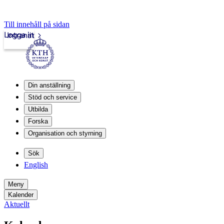
Till innehåll på sidan
Logga in
Intranät
Din anställning
Stöd och service
Utbilda
Forska
Organisation och styrning
Sök
English
Meny
Kalender
Aktuellt