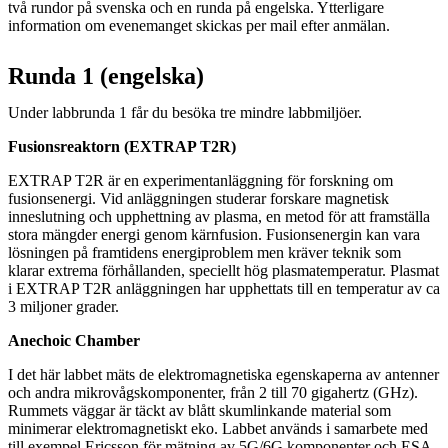
två rundor på svenska och en runda på engelska. Ytterligare
information om evenemanget skickas per mail efter anmälan.
Runda 1 (engelska)
Under labbrunda 1 får du besöka tre mindre labbmiljöer.
Fusionsreaktorn (EXTRAP T2R)
EXTRAP T2R är en experimentanläggning för forskning om
fusionsenergi. Vid anläggningen studerar forskare magnetisk
inneslutning och upphettning av plasma, en metod för att framställa
stora mängder energi genom kärnfusion. Fusionsenergin kan vara
lösningen på framtidens energiproblem men kräver teknik som
klarar extrema förhållanden, speciellt hög plasmatemperatur. Plasmat
i EXTRAP T2R anläggningen har upphettats till en temperatur av ca
3 miljoner grader.
Anechoic Chamber
I det här labbet mäts de elektromagnetiska egenskaperna av antenner
och andra mikrovågskomponenter, från 2 till 70 gigahertz (GHz).
Rummets väggar är täckt av blått skumlinkande material som
minimerar elektromagnetiskt eko. Labbet används i samarbete med
till exempel Ericsson för mätning av 5G/6G komponenter och ESA