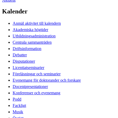
Aktuellt
Kalender
Anmäl aktivitet till kalendern
Akademiska högtider
Utbildningsadministration
Centrala sammanträden
Driftsinformation
Debatter
Disputationer
Licentiatseminarier
Föreläsningar och seminarier
Evenemang för doktorander och forskare
Docentpresentationer
Konferenser och evenemang
Podd
Fackligt
Musik