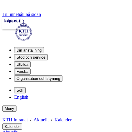
Till innehåll på sidan
Logga in
Intranät
Din anställning
Stöd och service
Utbilda
Forska
Organisation och styrning
Sök
English
Meny
KTH Intranät
Aktuellt
Kalender
Kalender