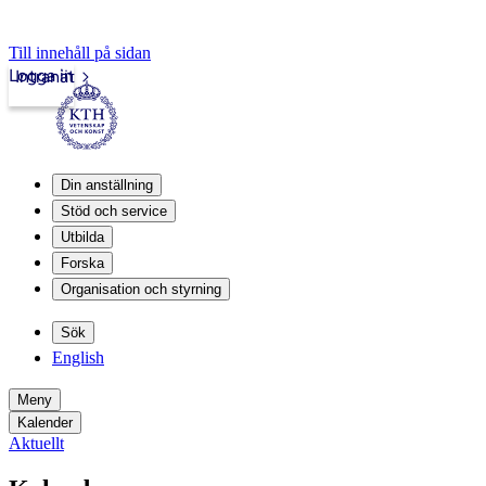
Till innehåll på sidan
Logga in
Intranät
Din anställning
Stöd och service
Utbilda
Forska
Organisation och styrning
Sök
English
Meny
Kalender
Aktuellt