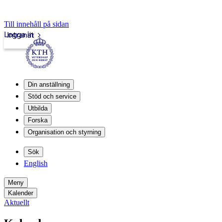
Till innehåll på sidan
Logga in
Intranät
Din anställning
Stöd och service
Utbilda
Forska
Organisation och styrning
Sök
English
Meny
Kalender
Aktuellt