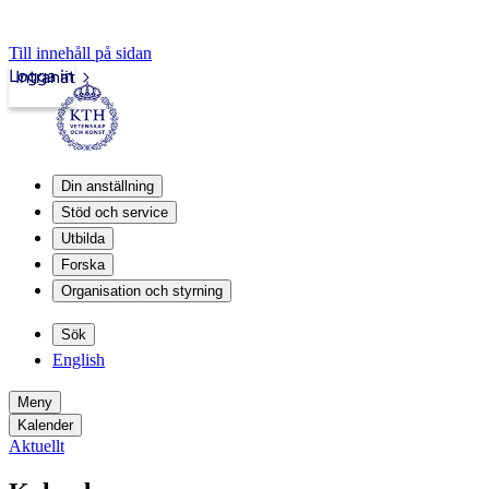
Till innehåll på sidan
Logga in
Intranät
Din anställning
Stöd och service
Utbilda
Forska
Organisation och styrning
Sök
English
Meny
Kalender
Aktuellt