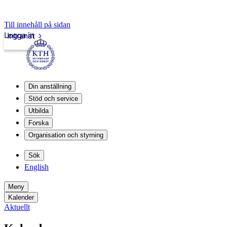
Till innehåll på sidan
Logga in
Intranät
Din anställning
Stöd och service
Utbilda
Forska
Organisation och styrning
Sök
English
Meny
Kalender
Aktuellt