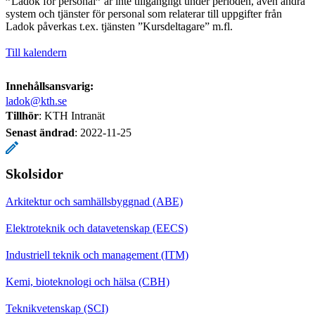
”
Ladok för personal
”
är inte tillgängligt under perioden, även andra
system och tjänster för personal som relaterar till uppgifter från
Ladok påverkas t.ex. tjänsten ”Kursdeltagare” m.fl.
Till kalendern
Innehållsansvarig:
ladok@kth.se
Tillhör
: KTH Intranät
Senast ändrad
:
2022-11-25
Skolsidor
Arkitektur och samhällsbyggnad (ABE)
Elektroteknik och datavetenskap (EECS)
Industriell teknik och management (ITM)
Kemi, bioteknologi och hälsa (CBH)
Teknikvetenskap (SCI)