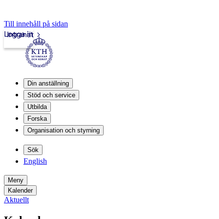
Till innehåll på sidan
Logga in
Intranät
Din anställning
Stöd och service
Utbilda
Forska
Organisation och styrning
Sök
English
Meny
Kalender
Aktuellt