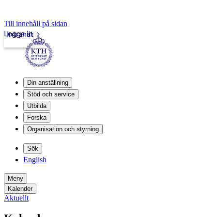
Till innehåll på sidan
Logga in
Intranät
Din anställning
Stöd och service
Utbilda
Forska
Organisation och styrning
Sök
English
Meny
Kalender
Aktuellt