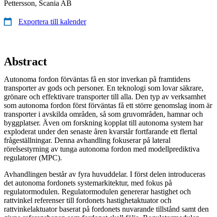
Pettersson, Scania AB
Exportera till kalender
Abstract
Autonoma fordon förväntas få en stor inverkan på framtidens
transporter av gods och personer. En teknologi som lovar säkrare,
grönare och effektivare transporter till alla. Den typ av verksamhet
som autonoma fordon först förväntas få ett större genomslag inom är
transporter i avskilda områden, så som gruvområden, hamnar och
byggplatser. Även om forskning kopplat till autonoma system har
exploderat under den senaste åren kvarstår fortfarande ett flertal
frågeställningar. Denna avhandling fokuserar på lateral
rörelsestyrning av tunga autonoma fordon med modellprediktiva
regulatorer (MPC).
Avhandlingen består av fyra huvuddelar. I först delen introduceras
det autonoma fordonets systemarkitektur, med fokus på
regulatormodulen. Regulatormodulen genererar hastighet och
rattvinkel referenser till fordonets hastighetaktuator och
rattvinkelaktuator baserat på fordonets nuvarande tillstånd samt den