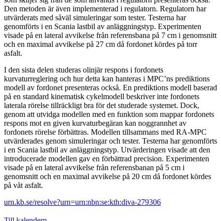
Den metoden är även implementerad i regulatorn. Regulatorn har
utvärderats med såväl simuleringar som tester. Testerna har
genomförts i en Scania lastbil av anläggningstyp. Experimenten
visade på en lateral avvikelse från referensbana på 7 cm i genomsnitt
och en maximal avvikelse på 27 cm då fordonet kördes på torr
asfalt.
I den sista delen studeras olinjär respons i fordonets
kurvaturreglering och hur detta kan hanteras i MPC’ns prediktions
modell av fordonet presenteras också. En prediktions modell baserad
på en standard kinematisk cykelmodell beskriver inte fordonets
laterala rörelse tillräckligt bra för det studerade systemet. Dock,
genom att utvidga modellen med en funktion som mappar fordonets
respons mot en given kurvaturbegäran kan noggrannhet av
fordonets rörelse förbättras. Modellen tillsammans med RA-MPC
utvärderades genom simuleringar och tester. Testerna har genomförts
i en Scania lastbil av anläggningstyp. Utvärderingen visade att den
introducerade modellen gav en förbättrad precision. Experimenten
visade på en lateral avvikelse från referensbanan på 5 cm i
genomsnitt och en maximal avvikelse på 20 cm då fordonet kördes
på våt asfalt.
urn.kb.se/resolve?urn=urn:nbn:se:kth:diva-279306
Till kalendern