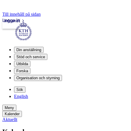
Till innehåll på sidan
Logga in
Intranät
Din anställning
Stöd och service
Utbilda
Forska
Organisation och styrning
Sök
English
Meny
Kalender
Aktuellt