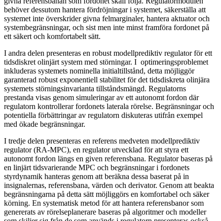
givna referensbanan som fordonet skall följa. Regulatormodulen
behöver dessutom hantera fördröjningar i systemet, säkerställa att
systemet inte överskrider givna felmarginaler, hantera aktuator och
systembegränsningar, och sist men inte minst framföra fordonet på
ett säkert och komfortabelt sätt.
I andra delen presenteras en robust modellprediktiv regulator för ett
tidsdiskret olinjärt system med störningar. I optimeringsproblemet
inkluderas systemets nominella initialtillstånd, detta möjliggör
garanterad robust exponentiell stabilitet för det tidsdiskreta olinjära
systemets störningsinvarianta tillståndsmängd. Regulatorns
prestanda visas genom simuleringar av ett autonomt fordon där
regulatorn kontrollerar fordonets laterala rörelse. Begränsningar och
potentiella förbättringar av regulatorn diskuteras utifrån exempel
med ökade begränsningar.
I tredje delen presenteras en referens medveten modellprediktiv
regulator (RA-MPC), en regulator utvecklad för att styra ett
autonomt fordon längs en given referensbana. Regulator baseras på
en linjärt tidsvarierande MPC och begränsningar i fordonets
styrdynamik hanteras genom att beräkna dessa baserat på in
insignalernas, referensbana, värden och derivator. Genom att beakta
begränsningarna på detta sätt möjliggörs en komfortabel och säker
körning. En systematisk metod för att hantera referensbanor som
genererats av rörelseplanerare baseras på algoritmer och modeller
som skiljer sig från de som används i regulatorn presenteras också.